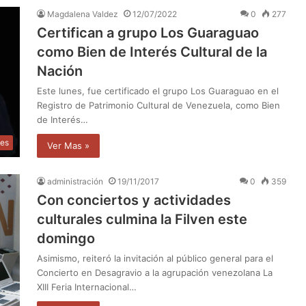
Magdalena Valdez
12/07/2022
0
277
Certifican a grupo Los Guaraguao
como Bien de Interés Cultural de la
Nación
Este lunes, fue certificado el grupo Los Guaraguao en el
Registro de Patrimonio Cultural de Venezuela, como Bien
de Interés…
les
Ver Mas »
administración
19/11/2017
0
359
Con conciertos y actividades
culturales culmina la Filven este
domingo
Asimismo, reiteró la invitación al público general para el
Concierto en Desagravio a la agrupación venezolana La
XIII Feria Internacional…