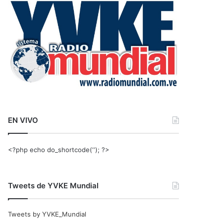
r
:
EN VIVO
<?php echo do_shortcode(‘‘); ?>
Tweets de YVKE Mundial
Tweets by YVKE_Mundial