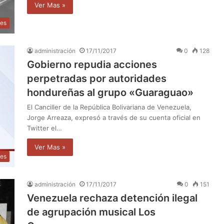
Ver Mas »
les
administración
17/11/2017
0
128
Gobierno repudia acciones
perpetradas por autoridades
hondureñas al grupo «Guaraguao»
El Canciller de la República Bolivariana de Venezuela,
Jorge Arreaza, expresó a través de su cuenta oficial en
Twitter el…
Ver Mas »
les
administración
17/11/2017
0
151
Venezuela rechaza detención ilegal
de agrupación musical Los