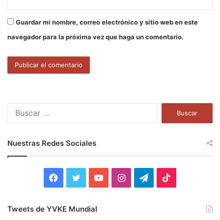
Guardar mi nombre, correo electrónico y sitio web en este
navegador para la próxima vez que haga un comentario.
B
u
s
c
Nuestras Redes Sociales
a
r
:
F
T
Y
I
T
T
a
w
o
n
e
i
Tweets de YVKE Mundial
c
i
u
s
l
k