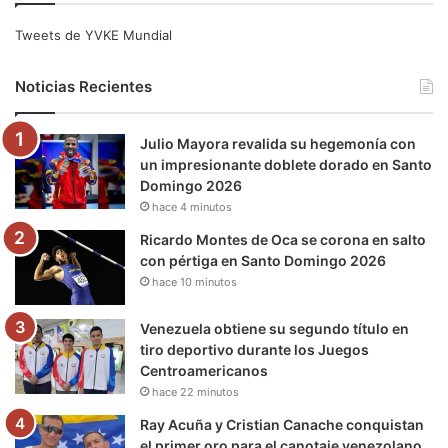
e
t
T
t
e
T
Tweets de YVKE Mundial
b
t
u
a
g
o
Noticias Recientes
o
e
b
g
r
k
Julio Mayora revalida su hegemonía con
o
r
e
r
a
un impresionante doblete dorado en Santo
Domingo 2026
k
a
m
hace 4 minutos
m
Ricardo Montes de Oca se corona en salto
con pértiga en Santo Domingo 2026
hace 10 minutos
Venezuela obtiene su segundo título en
tiro deportivo durante los Juegos
Centroamericanos
hace 22 minutos
Ray Acuña y Cristian Canache conquistan
el primer oro para el canotaje venezolano