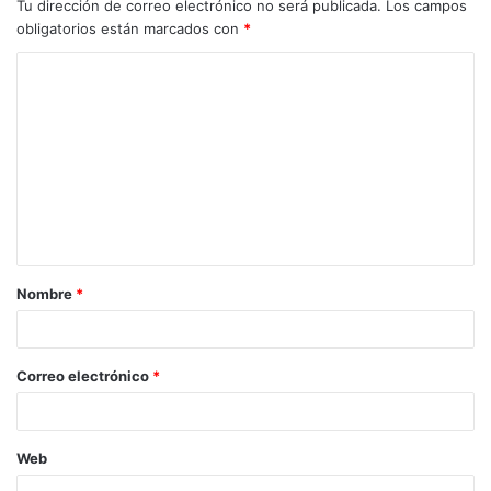
Tu dirección de correo electrónico no será publicada.
Los campos
obligatorios están marcados con
*
C
o
m
e
n
t
a
Nombre
*
r
i
o
Correo electrónico
*
*
Web