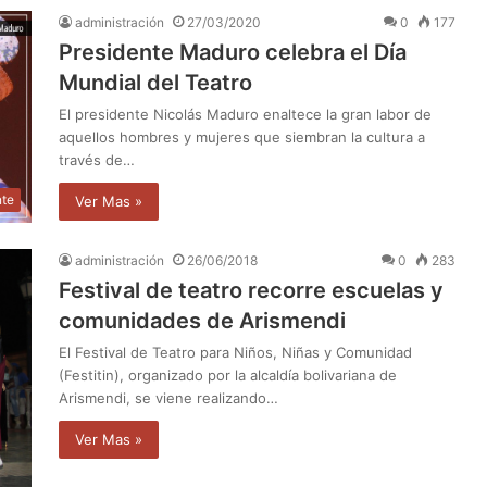
administración
27/03/2020
0
177
Presidente Maduro celebra el Día
Mundial del Teatro
El presidente Nicolás Maduro enaltece la gran labor de
aquellos hombres y mujeres que siembran la cultura a
través de…
nte
Ver Mas »
administración
26/06/2018
0
283
Festival de teatro recorre escuelas y
comunidades de Arismendi
El Festival de Teatro para Niños, Niñas y Comunidad
(Festitin), organizado por la alcaldía bolivariana de
Arismendi, se viene realizando…
Ver Mas »