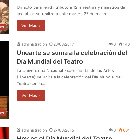
Un acto para rendir tributo a 12 maestras y maestros de
las tablas se realizará este martes 27 de marzo…
Ver Mas »
les
administración
26/03/2017
0
140
Unearte se suma a la celebración del
Día Mundial del Teatro
La Universidad Nacional Experimental de las Artes
(Unearte) se unirá a la celebración del Día Mundial del
Teatro con la…
Ver Mas »
les
administración
27/03/2015
0
664
Hoy es el Día Mundial del Teatro