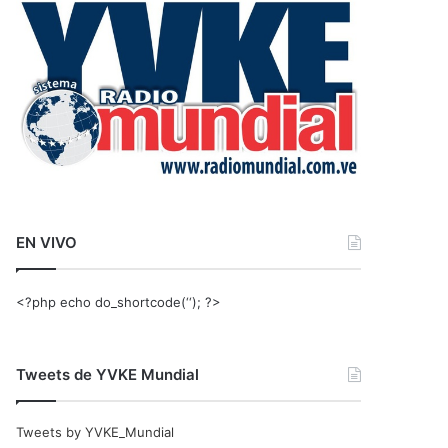
r
:
EN VIVO
<?php echo do_shortcode(‘‘); ?>
Tweets de YVKE Mundial
Tweets by YVKE_Mundial