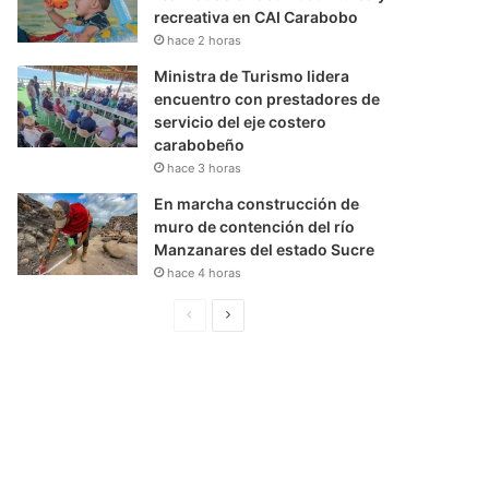
recreativa en CAI Carabobo
hace 2 horas
Ministra de Turismo lidera
encuentro con prestadores de
servicio del eje costero
carabobeño
hace 3 horas
En marcha construcción de
muro de contención del río
Manzanares del estado Sucre
hace 4 horas
P
S
á
i
g
g
i
u
n
i
a
e