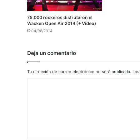
75.000 rockeros disfrutaron el
Wacken Open Air 2014 (+ Video)
04/08/2014
Deja un comentario
Tu dirección de correo electrónico no será publicada.
Los
C
o
m
e
n
t
a