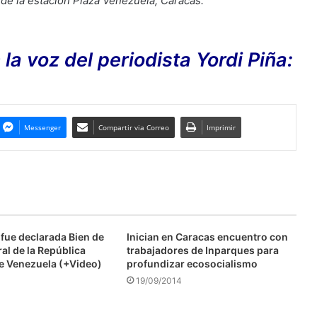
s de la estación Plaza Venezuela, Caracas.
 voz del periodista Yordi Piña:
Messenger
Compartir via Correo
Imprimir
fue declarada Bien de
Inician en Caracas encuentro con
ral de la República
trabajadores de Inparques para
de Venezuela (+Video)
profundizar ecosocialismo
19/09/2014