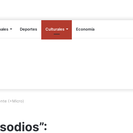
nales
Deportes
Culturales
Economía
ente (+Micro)
sodios”: