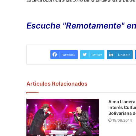
Escena ocurrida a las 5:40 de la tarde a las afuera
Escuche "Remotamente" en la
Facebook
Twitter
LinkedIn
Articulos Relacionados
Alma Llanera 
Interés Cultu
Bolivariana 
19/09/2014