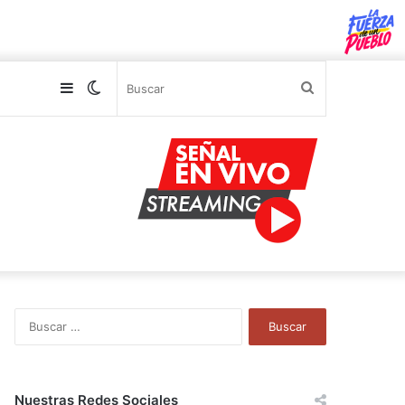
Sidebar
Switch
Buscar
skin
B
u
s
c
a
Nuestras Redes Sociales