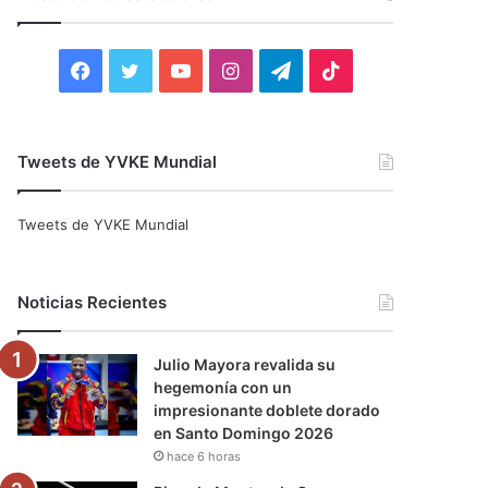
r
:
F
T
Y
I
T
T
a
w
o
n
e
i
c
i
u
s
l
k
Tweets de YVKE Mundial
e
t
T
t
e
T
Tweets de YVKE Mundial
b
t
u
a
g
o
o
e
b
g
r
k
Noticias Recientes
o
r
e
r
a
Julio Mayora revalida su
k
a
m
hegemonía con un
impresionante doblete dorado
m
en Santo Domingo 2026
hace 6 horas