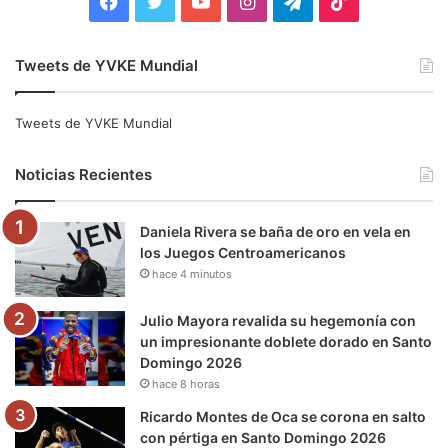
F
T
Y
I
T
T
a
w
o
n
e
i
Tweets de YVKE Mundial
c
i
u
s
l
k
e
t
T
t
e
T
Tweets de YVKE Mundial
b
t
u
a
g
o
Noticias Recientes
o
e
b
g
r
k
Daniela Rivera se baña de oro en vela en
o
r
e
r
a
los Juegos Centroamericanos
hace 4 minutos
k
a
m
m
Julio Mayora revalida su hegemonía con
un impresionante doblete dorado en Santo
Domingo 2026
hace 8 horas
Ricardo Montes de Oca se corona en salto
con pértiga en Santo Domingo 2026