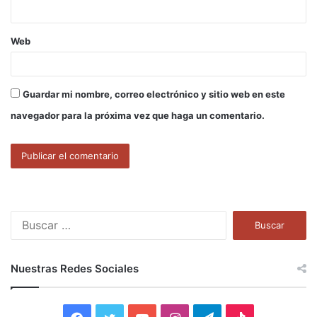
*
Web
Guardar mi nombre, correo electrónico y sitio web en este
navegador para la próxima vez que haga un comentario.
B
u
s
c
Nuestras Redes Sociales
a
r
: