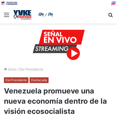
Menu
B
Inicio
/
Del Presidente
Del Presidente
Destacada
Venezuela promueve una
nueva economía dentro de la
visión ecosocialista