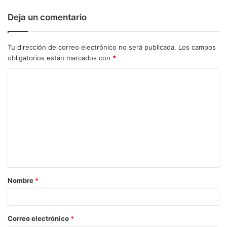
Deja un comentario
Tu dirección de correo electrónico no será publicada.
Los campos
obligatorios están marcados con
*
C
o
m
e
n
t
a
Nombre
*
r
i
o
Correo electrónico
*