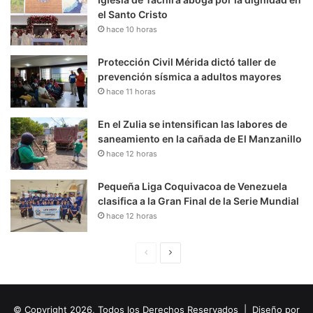
el Santo Cristo
hace 10 horas
Protección Civil Mérida dictó taller de
prevención sísmica a adultos mayores
hace 11 horas
En el Zulia se intensifican las labores de
saneamiento en la cañada de El Manzanillo
hace 12 horas
Pequeña Liga Coquivacoa de Venezuela
clasifica a la Gran Final de la Serie Mundial
hace 12 horas
P
S
á
i
g
g
© Copyright 2026, Todos los Derechos Reservados | Diseño por
i
u