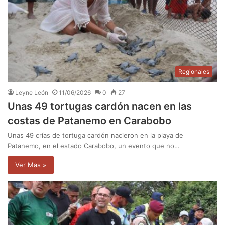
Regionales
Leyne León
11/06/2026
0
27
Unas 49 tortugas cardón nacen en las
costas de Patanemo en Carabobo
Unas 49 crías de tortuga cardón nacieron en la playa de
Patanemo, en el estado Carabobo, un evento que no…
Ver Mas »