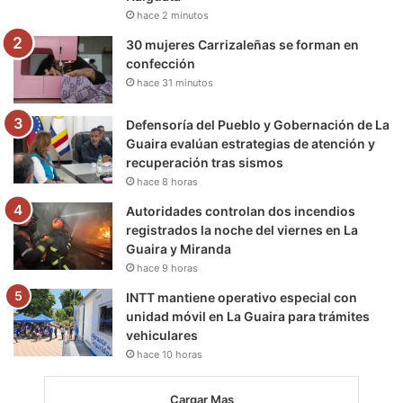
hace 2 minutos
m
30 mujeres Carrizaleñas se forman en
confección
hace 31 minutos
Defensoría del Pueblo y Gobernación de La
Guaira evalúan estrategias de atención y
recuperación tras sismos
hace 8 horas
Autoridades controlan dos incendios
registrados la noche del viernes en La
Guaira y Miranda
hace 9 horas
INTT mantiene operativo especial con
unidad móvil en La Guaira para trámites
vehiculares
hace 10 horas
Cargar Mas