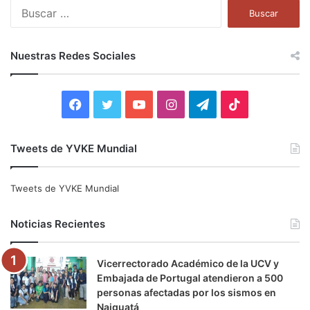
B
u
s
c
Nuestras Redes Sociales
a
r
:
F
T
Y
I
T
T
a
w
o
n
e
i
Tweets de YVKE Mundial
c
i
u
s
l
k
e
t
T
t
e
T
Tweets de YVKE Mundial
b
t
u
a
g
o
Noticias Recientes
o
e
b
g
r
k
Vicerrectorado Académico de la UCV y
o
r
e
r
a
Embajada de Portugal atendieron a 500
personas afectadas por los sismos en
k
a
m
Naiguatá