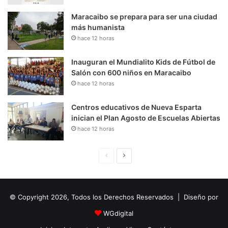
Maracaibo se prepara para ser una ciudad
más humanista
hace 12 horas
Inauguran el Mundialito Kids de Fútbol de
Salón con 600 niños en Maracaibo
hace 12 horas
Centros educativos de Nueva Esparta
inician el Plan Agosto de Escuelas Abiertas
hace 12 horas
P
S
á
i
g
g
© Copyright 2026, Todos los Derechos Reservados | Diseño por
i
u
n
i
WGdigital
a
e