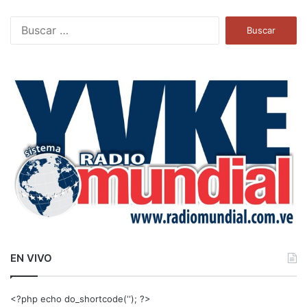
B
u
s
c
a
r
:
EN VIVO
<?php echo do_shortcode(‘‘); ?>