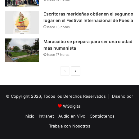
Escritoras merideñas obtienen el segundo
lugar en el Festival Internacional de Poesía
hace 13 horas
Maracaibo se prepara para ser una ciudad
más humanista
hace 17 horas
P
S
á
i
g
g
© Copyright 2026, Todos los Derechos Reservados | Diseño por
i
u
n
i
WGdigital
a
e
Inicio
Intranet
Audio en Vivo
Contáctenos
A
n
Trabaja con Nosotros
n
t