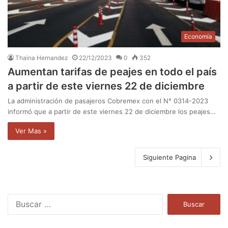
Economía
Thaina Hernandez
22/12/2023
0
352
Aumentan tarifas de peajes en todo el país
a partir de este viernes 22 de diciembre
La administración de pasajeros Cobremex con el N° 0314-2023
informó que a partir de este viernes 22 de diciembre los peajes…
Ver Mas »
Siguiente Pagina
B
u
s