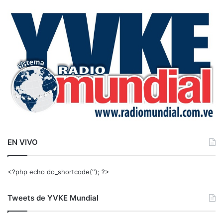
c
a
r
:
EN VIVO
<?php echo do_shortcode(‘‘); ?>
Tweets de YVKE Mundial