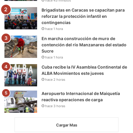
hace 43 minutos
m
Brigadistas en Caracas se capacitan para
reforzar la protección infantil en
contingencias
hace 1 hora
En marcha construcción de muro de
contención del río Manzanares del estado
Sucre
hace 1 hora
Cuba recibe la IV Asamblea Continental de
ALBA Movimientos este jueves
hace 2 horas
Aeropuerto Internacional de Maiquetía
reactiva operaciones de carga
hace 3 horas
Cargar Mas