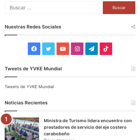
B
u
s
c
Nuestras Redes Sociales
a
r
:
F
T
Y
I
T
T
a
w
o
n
e
i
Tweets de YVKE Mundial
c
i
u
s
l
k
e
t
T
t
e
T
Tweets de YVKE Mundial
b
t
u
a
g
o
Noticias Recientes
o
e
b
g
r
k
Ministra de Turismo lidera encuentro con
o
r
e
r
a
prestadores de servicio del eje costero
carabobeño
k
a
m