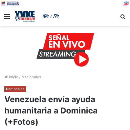
Menu
B
Inicio
/
Nacionales
Nacionales
Venezuela envía ayuda
humanitaria a Dominica
(+Fotos)