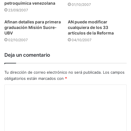
petroquímica venezolana
01/10/2007
23/09/2007
Afinan detalles para primera
AN puede modificar
graduación Misión Sucre-
cualquiera de los 33
UBV
artículos de la Reforma
02/10/2007
04/10/2007
Deja un comentario
Tu dirección de correo electrónico no será publicada.
Los campos
obligatorios están marcados con
*
C
o
m
e
n