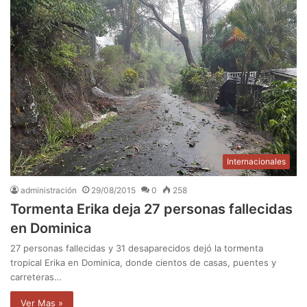
Internacionales
administración
29/08/2015
0
258
Tormenta Erika deja 27 personas fallecidas
en Dominica
27 personas fallecidas y 31 desaparecidos dejó la tormenta
tropical Erika en Dominica, donde cientos de casas, puentes y
carreteras…
Ver Mas »