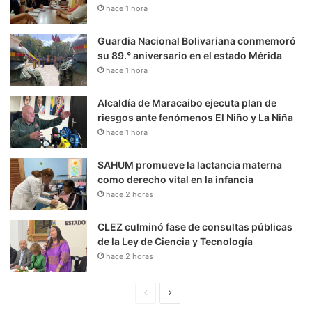
hace 1 hora
Guardia Nacional Bolivariana conmemoró
su 89.° aniversario en el estado Mérida
hace 1 hora
Alcaldía de Maracaibo ejecuta plan de
riesgos ante fenómenos El Niño y La Niña
hace 1 hora
SAHUM promueve la lactancia materna
como derecho vital en la infancia
hace 2 horas
CLEZ culminó fase de consultas públicas
de la Ley de Ciencia y Tecnología
hace 2 horas
P
S