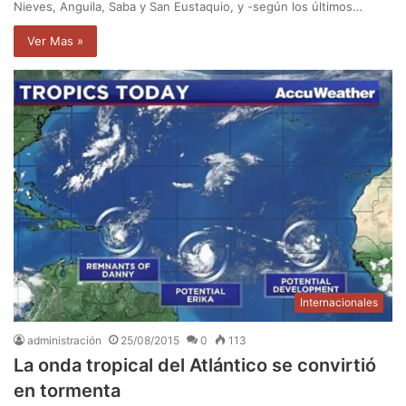
Nieves, Anguila, Saba y San Eustaquio, y -según los últimos…
Ver Mas »
Internacionales
administración
25/08/2015
0
113
La onda tropical del Atlántico se convirtió
en tormenta