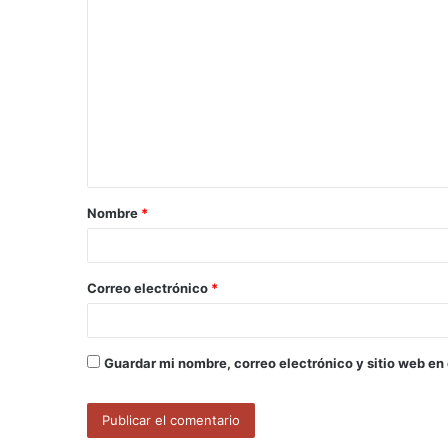
C
o
m
e
n
t
a
Nombre
*
r
i
o
Correo electrónico
*
*
Guardar mi nombre, correo electrónico y sitio web en