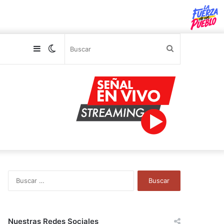
Sidebar
Switch
Buscar
skin
B
u
s
c
a
Nuestras Redes Sociales