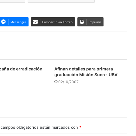
Messenger
Compartir via Correo
Imprimir
aña de erradicación
Afinan detalles para primera
graduación Misión Sucre-UBV
02/10/2007
 campos obligatorios están marcados con
*