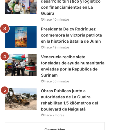
desarrollo turístico y logístico
con financiamientos en La
Guaira
hace 40 minutos
Presidenta Delcy Rodríguez
conmemora la victoria patriota
en la histórica Batalla de Junín
hace 49 minutos
Venezuela recibe siete
toneladas de ayuda humanitaria
enviadas por la República de
Surinam
hace 56 minutos
Obras Públicas junto a
autoridades de La Guaira
rehabilitan 1.5 kilómetros del
boulevard de Naiguatá
hace 2 horas
Cargar Mas