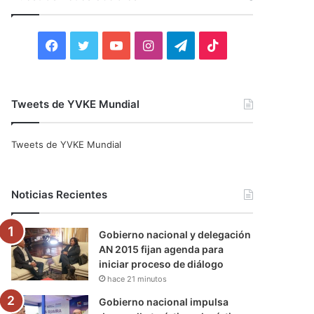
r
:
F
T
Y
I
T
T
a
w
o
n
e
i
c
i
u
s
l
k
Tweets de YVKE Mundial
e
t
T
t
e
T
Tweets de YVKE Mundial
b
t
u
a
g
o
o
e
b
g
r
k
Noticias Recientes
o
r
e
r
a
Gobierno nacional y delegación
k
a
m
AN 2015 fijan agenda para
iniciar proceso de diálogo
m
hace 21 minutos
Gobierno nacional impulsa