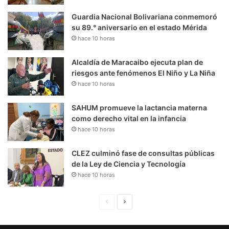
Guardia Nacional Bolivariana conmemoró
su 89.° aniversario en el estado Mérida
hace 10 horas
Alcaldía de Maracaibo ejecuta plan de
riesgos ante fenómenos El Niño y La Niña
hace 10 horas
SAHUM promueve la lactancia materna
como derecho vital en la infancia
hace 10 horas
CLEZ culminó fase de consultas públicas
de la Ley de Ciencia y Tecnología
hace 10 horas
P
S
á
i