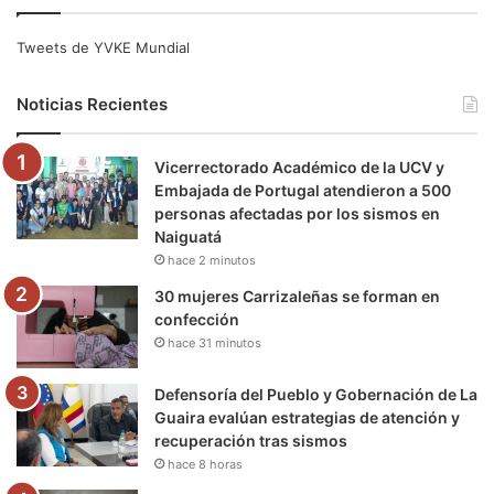
c
i
u
s
l
k
e
t
T
t
e
T
Tweets de YVKE Mundial
b
t
u
a
g
o
Noticias Recientes
o
e
b
g
r
k
Vicerrectorado Académico de la UCV y
o
r
e
r
a
Embajada de Portugal atendieron a 500
personas afectadas por los sismos en
k
a
m
Naiguatá
hace 2 minutos
m
30 mujeres Carrizaleñas se forman en
confección
hace 31 minutos
Defensoría del Pueblo y Gobernación de La
Guaira evalúan estrategias de atención y
recuperación tras sismos
hace 8 horas