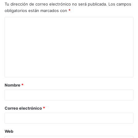
Tu dirección de correo electrónico no será publicada.
Los campos
obligatorios están marcados con
*
C
o
m
e
n
t
a
Nombre
*
r
i
o
Correo electrónico
*
*
Web