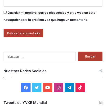
Guardar mi nombre, correo electrónico y sitio web en este
navegador para la próxima vez que haga un comentario.
B
u
s
c
Nuestras Redes Sociales
a
r
:
F
T
Y
I
T
T
a
w
o
n
e
i
Tweets de YVKE Mundial