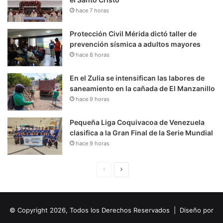
hace 7 horas
Protección Civil Mérida dictó taller de
prevención sísmica a adultos mayores
hace 8 horas
En el Zulia se intensifican las labores de
saneamiento en la cañada de El Manzanillo
hace 9 horas
Pequeña Liga Coquivacoa de Venezuela
clasifica a la Gran Final de la Serie Mundial
hace 9 horas
P
S
á
i
g
g
© Copyright 2026, Todos los Derechos Reservados | Diseño por
i
u