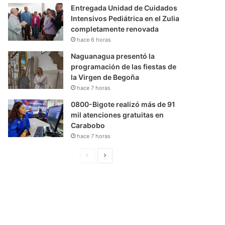
Entregada Unidad de Cuidados
Intensivos Pediátrica en el Zulia
completamente renovada
hace 6 horas
Naguanagua presentó la
programación de las fiestas de
la Virgen de Begoña
hace 7 horas
0800-Bigote realizó más de 91
mil atenciones gratuitas en
Carabobo
hace 7 horas
P
S
á
i
g
g
i
u
n
i