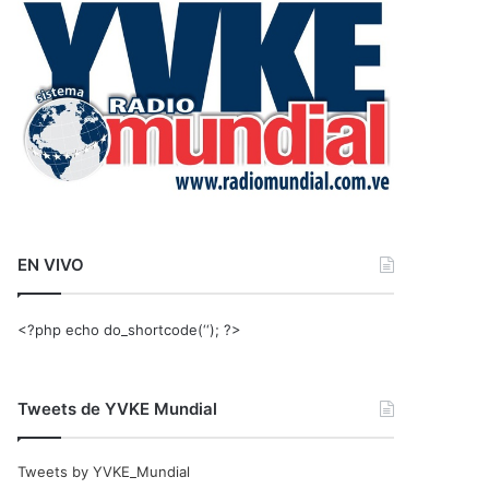
r
:
EN VIVO
<?php echo do_shortcode(‘‘); ?>
Tweets de YVKE Mundial
Tweets by YVKE_Mundial