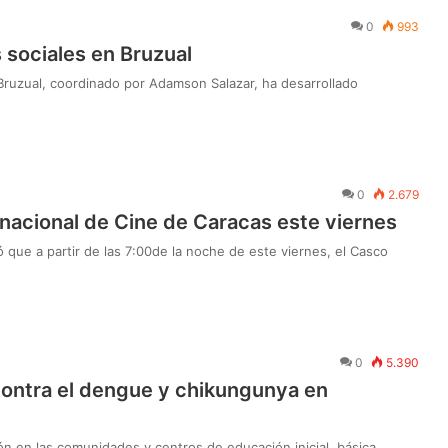
0
993
 sociales en Bruzual
 Bruzual, coordinado por Adamson Salazar, ha desarrollado
0
2.679
rnacional de Cine de Caracas este viernes
 que a partir de las 7:00de la noche de este viernes, el Casco
0
5.390
contra el dengue y chikungunya en
n en las comunidades y centros de educación inicial, básica,