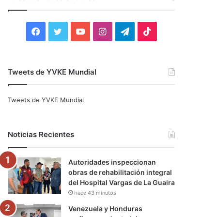
r
:
F
T
Y
I
T
T
a
w
o
n
e
i
c
i
u
s
l
k
Tweets de YVKE Mundial
e
t
T
t
e
T
Tweets de YVKE Mundial
b
t
u
a
g
o
o
e
b
g
r
k
Noticias Recientes
o
r
e
r
a
Autoridades inspeccionan
k
a
m
obras de rehabilitación integral
del Hospital Vargas de La Guaira
m
hace 43 minutos
Venezuela y Honduras