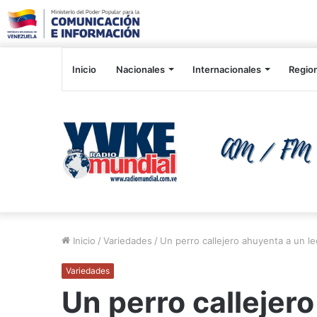
Inicio
Nacionales
Internacionales
Regio
Inicio
/
Variedades
/
Un perro callejero ahuyenta a un l
Variedades
Un perro callejer