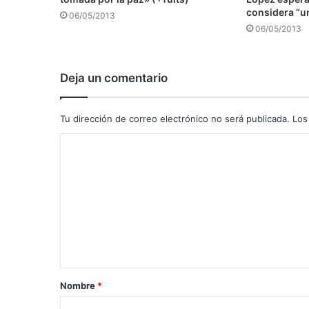
considera “u
06/05/2013
06/05/2013
Deja un comentario
Tu dirección de correo electrónico no será publicada.
Los
C
o
m
e
n
t
a
Nombre
*
r
i