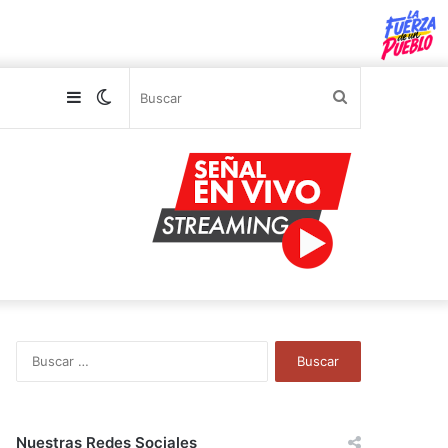
Sidebar
Switch
Buscar
skin
B
u
s
c
a
Nuestras Redes Sociales