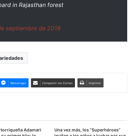
ard in Rajasthan forest
de septiembre de 2018
ariedades
Messenger
Compartir via Correo
Imprimir
ertorriqueña Adamari
Una vez más, los “Superhéroes”
su primer hijo: lo
invitan a los niños a luchar por sus