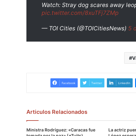
Watch: Stray dog scares away leop
pic.twitter.com/8xuTFj7ZMp
— TOI Cities (@TOICitiesNews)
5 
V
Facebook
Twitter
LinkedIn
Articulos Relacionados
Ministra Rodríguez: «Caracas fue
La actriz pu
tomada por la paz» (+Tuits)
López espera 