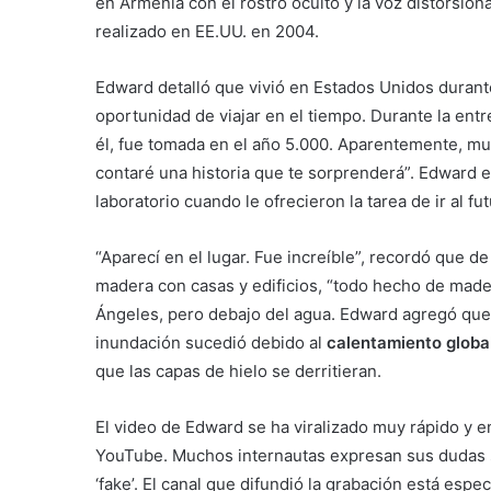
en Armenia con el rostro oculto y la voz distorsio
realizado en EE.UU. en 2004.
Edward detalló que vivió en Estados Unidos durant
oportunidad de viajar en el tiempo. Durante la ent
él, fue tomada en el año 5.000. Aparentemente, mu
contaré una historia que te sorprenderá”. Edward 
laboratorio cuando le ofrecieron la tarea de ir al fu
“Aparecí en el lugar. Fue increíble”, recordó que
madera con casas y edificios, “todo hecho de made
Ángeles, pero debajo del agua. Edward agregó que h
inundación sucedió debido al
calentamiento globa
que las capas de hielo se derritieran.
El video de Edward se ha viralizado muy rápido y en
YouTube. Muchos internautas expresan sus dudas s
‘fake’. El canal que difundió la grabación está esp