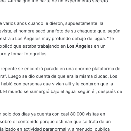
nada. Afirma que fue parte de un experimento secreto
e varios años cuando le dieron, supuestamente, la
revista, el hombre sacó una foto de su chaqueta que, según
estra a Los Ángeles muy profundo debajo del agua. “Te
explicó que estaba trabajando en
Los Ángele
s en un
turo y tomar fotografías.
 de repente se encontró parado en una enorme plataforma de
ra”. Luego se dio cuenta de que era la misma ciudad, Los
abló con personas que vivían allí y le contaron que la
l
. El mundo se sumergió bajo el agua, según él, después de
 solo dos días ya cuenta con casi 80.000 visitas en
obre el contenido porque estiman que se trata de un
ecializado en actividad paranormal y, a menudo, publica