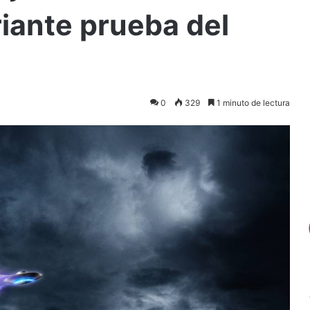
riante prueba del
0
329
1 minuto de lectura