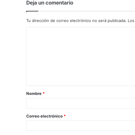
Deja un comentario
Tu dirección de correo electrónico no será publicada.
Los
C
o
m
e
n
t
a
Nombre
*
r
i
o
Correo electrónico
*
*