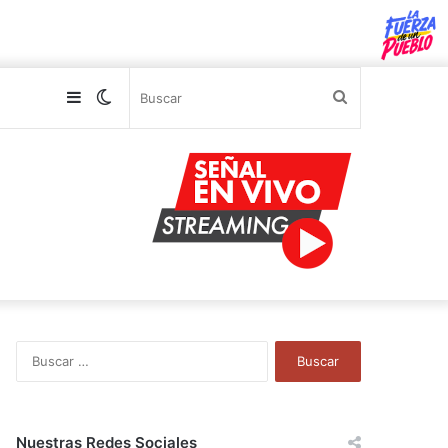
Sidebar
Switch
Buscar
skin
B
u
s
c
a
Nuestras Redes Sociales