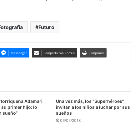
Fotografía
Futuro
Messenger
Compartir via Correo
Imprimir
ertorriqueña Adamari
Una vez más, los “Superhéroes”
su primer hijo: lo
invitan a los niños a luchar por sus
n sueño”
sueños
06/05/2013