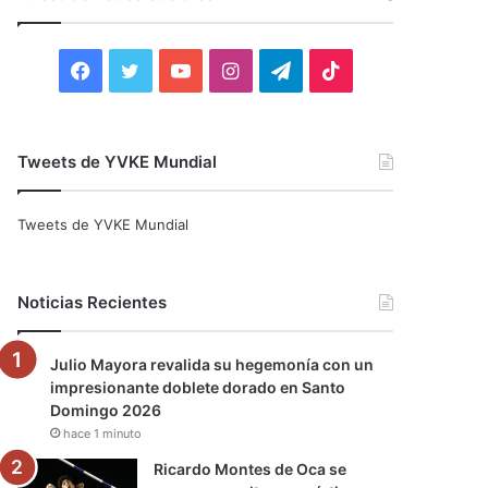
r
:
F
T
Y
I
T
T
a
w
o
n
e
i
c
i
u
s
l
k
Tweets de YVKE Mundial
e
t
T
t
e
T
Tweets de YVKE Mundial
b
t
u
a
g
o
o
e
b
g
r
k
Noticias Recientes
o
r
e
r
a
Julio Mayora revalida su hegemonía con un
k
a
m
impresionante doblete dorado en Santo
Domingo 2026
m
hace 1 minuto
Ricardo Montes de Oca se