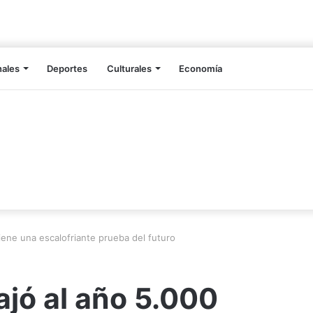
nales
Deportes
Culturales
Economía
iene una escalofriante prueba del futuro
jó al año 5.000