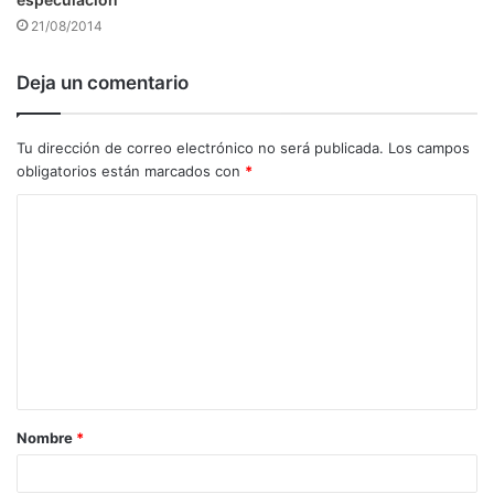
21/08/2014
Deja un comentario
Tu dirección de correo electrónico no será publicada.
Los campos
obligatorios están marcados con
*
C
o
m
e
n
t
a
Nombre
*
r
i