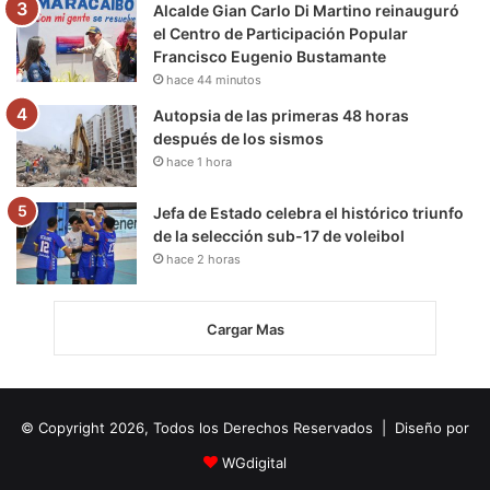
Alcalde Gian Carlo Di Martino reinauguró
el Centro de Participación Popular
Francisco Eugenio Bustamante
hace 44 minutos
Autopsia de las primeras 48 horas
después de los sismos
hace 1 hora
Jefa de Estado celebra el histórico triunfo
de la selección sub-17 de voleibol
hace 2 horas
Cargar Mas
© Copyright 2026, Todos los Derechos Reservados | Diseño por
WGdigital