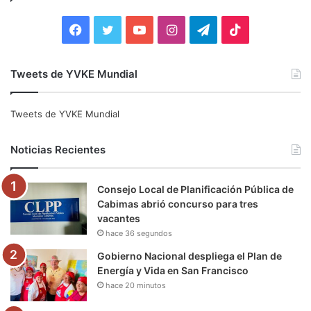
r
:
F
T
Y
I
T
T
a
w
o
n
e
i
Tweets de YVKE Mundial
c
i
u
s
l
k
e
t
T
t
e
T
Tweets de YVKE Mundial
b
t
u
a
g
o
Noticias Recientes
o
e
b
g
r
k
Consejo Local de Planificación Pública de
o
r
e
r
a
Cabimas abrió concurso para tres
vacantes
k
a
m
hace 36 segundos
m
Gobierno Nacional despliega el Plan de
Energía y Vida en San Francisco
hace 20 minutos