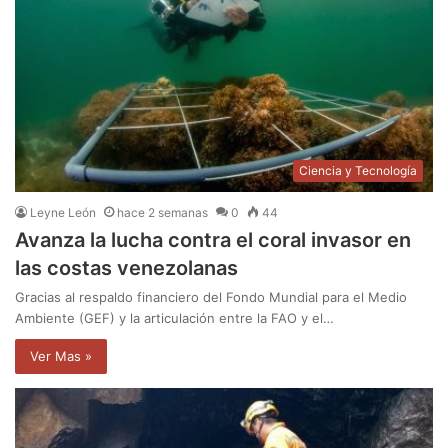
Ciencia y Tecnología
Leyne León
hace 2 semanas
0
44
Avanza la lucha contra el coral invasor en
las costas venezolanas
Gracias al respaldo financiero del Fondo Mundial para el Medio
Ambiente (GEF) y la articulación entre la FAO y el…
Ver Mas »