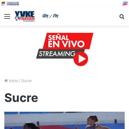
Menu
B
Inicio
/
Sucre
Sucre