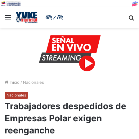
Menu
B
Inicio
/
Nacionales
Nacionales
Trabajadores despedidos de
Empresas Polar exigen
reenganche