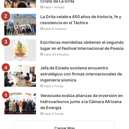
Cristo de La Grita
k
a
m
hace 1 minuto
m
La Grita celebra 450 años de historia, fe y
resistencia en el Táchira
hace 8 minutos
Escritoras merideñas obtienen el segundo
lugar en el Festival Internacional de Poesía
hace 24 minutos
Jefa de Estado sostiene encuentro
estratégico con firmas internacionales de
ingeniería sísmica
hace 2 horas
Venezuela evalúa alianzas de inversión en
hidrocarburos junto a la Cámara Africana
de Energía
hace 2 horas
Cargar Mas