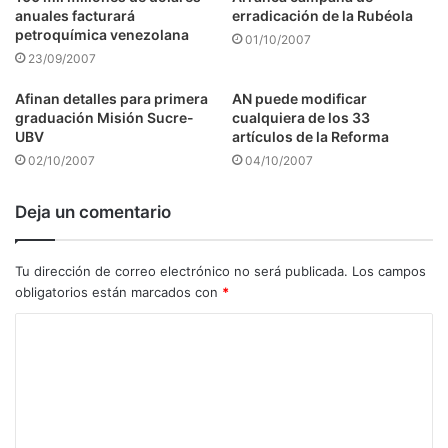
anuales facturará
erradicación de la Rubéola
petroquímica venezolana
01/10/2007
23/09/2007
Afinan detalles para primera
AN puede modificar
graduación Misión Sucre-
cualquiera de los 33
UBV
artículos de la Reforma
02/10/2007
04/10/2007
Deja un comentario
Tu dirección de correo electrónico no será publicada.
Los campos
obligatorios están marcados con
*
C
o
m
e
n