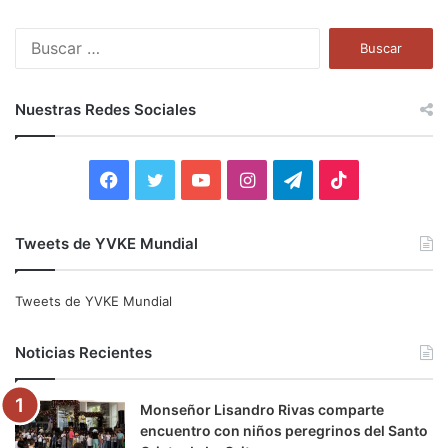
B
u
s
c
Nuestras Redes Sociales
a
r
:
F
T
Y
I
T
T
a
w
o
n
e
i
Tweets de YVKE Mundial
c
i
u
s
l
k
e
t
T
t
e
T
Tweets de YVKE Mundial
b
t
u
a
g
o
Noticias Recientes
o
e
b
g
r
k
Monseñor Lisandro Rivas comparte
o
r
e
r
a
encuentro con niños peregrinos del Santo