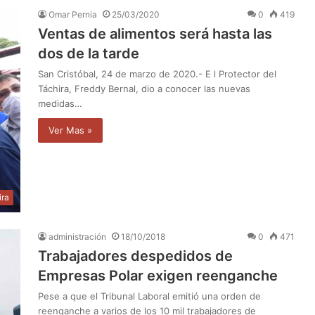
Omar Pernia
25/03/2020
0
419
Ventas de alimentos será hasta las
dos de la tarde
San Cristóbal, 24 de marzo de 2020.- E l Protector del
Táchira, Freddy Bernal, dio a conocer las nuevas
medidas…
Ver Mas »
ira
administración
18/10/2018
0
471
Trabajadores despedidos de
Empresas Polar exigen reenganche
Pese a que el Tribunal Laboral emitió una orden de
reenganche a varios de los 10 mil trabajadores de