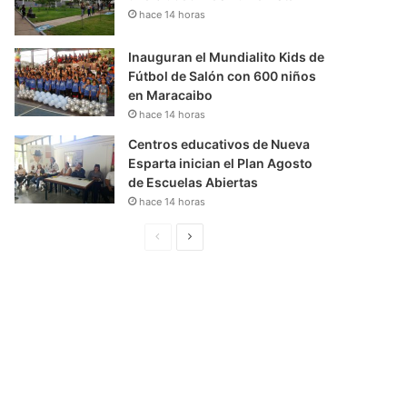
hace 14 horas
Inauguran el Mundialito Kids de
Fútbol de Salón con 600 niños
en Maracaibo
hace 14 horas
Centros educativos de Nueva
Esparta inician el Plan Agosto
de Escuelas Abiertas
hace 14 horas
P
S
á
i
g
g
i
u
n
i
a
e
A
n