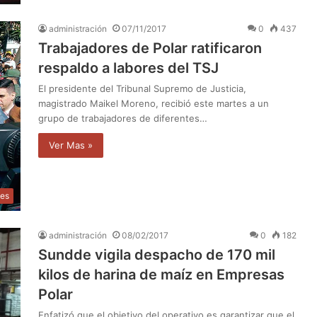
administración
07/11/2017
0
437
Trabajadores de Polar ratificaron
respaldo a labores del TSJ
El presidente del Tribunal Supremo de Justicia,
magistrado Maikel Moreno, recibió este martes a un
grupo de trabajadores de diferentes…
Ver Mas »
les
administración
08/02/2017
0
182
Sundde vigila despacho de 170 mil
kilos de harina de maíz en Empresas
Polar
Enfatizó que el objetivo del operativo es garantizar que el