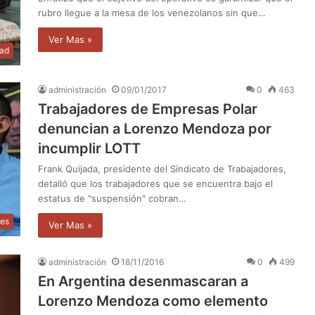
rubro llegue a la mesa de los venezolanos sin que…
Ver Mas »
dad
administración
09/01/2017
0
463
Trabajadores de Empresas Polar
denuncian a Lorenzo Mendoza por
incumplir LOTT
Frank Quijada, presidente del Sindicato de Trabajadores,
detalló que los trabajadores que se encuentra bajo el
estatus de "suspensión" cobran…
les
Ver Mas »
administración
18/11/2016
0
499
En Argentina desenmascaran a
Lorenzo Mendoza como elemento