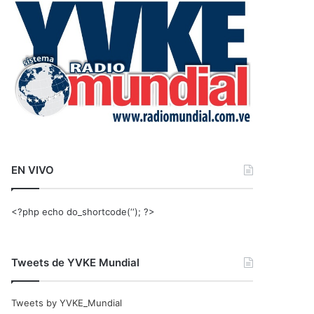
r
:
EN VIVO
<?php echo do_shortcode(‘‘); ?>
Tweets de YVKE Mundial
Tweets by YVKE_Mundial