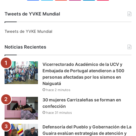
a
w
o
n
e
i
Tweets de YVKE Mundial
c
i
u
s
l
k
e
t
T
t
e
T
Tweets de YVKE Mundial
b
t
u
a
g
o
Noticias Recientes
o
e
b
g
r
k
Vicerrectorado Académico de la UCV y
o
r
e
r
a
Embajada de Portugal atendieron a 500
personas afectadas por los sismos en
k
a
m
Naiguatá
hace 2 minutos
m
30 mujeres Carrizaleñas se forman en
confección
hace 31 minutos
Defensoría del Pueblo y Gobernación de La
Guaira evalúan estrategias de atención y