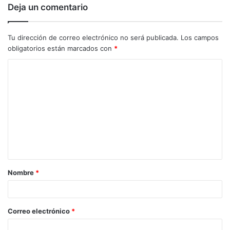
Deja un comentario
Tu dirección de correo electrónico no será publicada.
Los campos
obligatorios están marcados con
*
C
o
m
e
n
t
a
Nombre
*
r
i
o
Correo electrónico
*
*