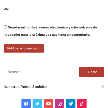
Web
Guardar mi nombre, correo electrónico y sitio web en este
navegador para la próxima vez que haga un comentario.
B
u
s
c
Nuestras Redes Sociales
a
r
:
F
T
Y
I
T
T