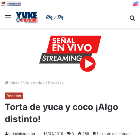
Menu
B
Inicio
/
Variedades
/
Recetas
Recetas
Torta de yuca y coco ¡Algo
distinto!
administración
16/01/2019
0
289
1 minuto de lectura