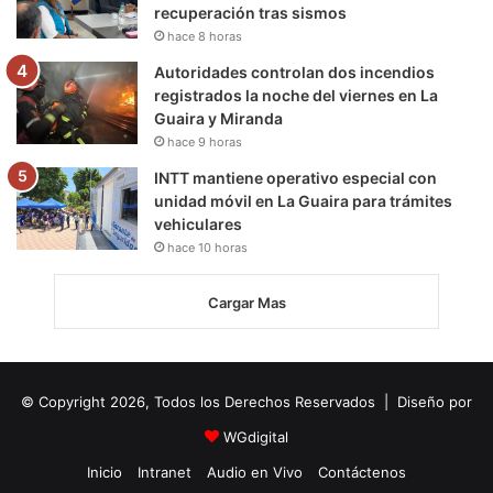
recuperación tras sismos
hace 8 horas
Autoridades controlan dos incendios
registrados la noche del viernes en La
Guaira y Miranda
hace 9 horas
INTT mantiene operativo especial con
unidad móvil en La Guaira para trámites
vehiculares
hace 10 horas
Cargar Mas
© Copyright 2026, Todos los Derechos Reservados | Diseño por
WGdigital
Inicio
Intranet
Audio en Vivo
Contáctenos