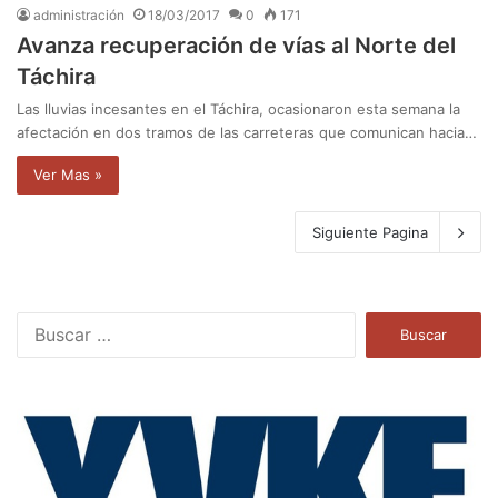
administración
18/03/2017
0
171
Avanza recuperación de vías al Norte del
Táchira
Las lluvias incesantes en el Táchira, ocasionaron esta semana la
afectación en dos tramos de las carreteras que comunican hacia…
Ver Mas »
Siguiente Pagina
B
u
s
c
a
r
: