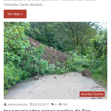
Yesnardo Canal, destacó…
Ver Mas »
Mundial Tachira
administración
02/10/2017
0
180