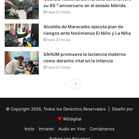
su 89.° aniversario en el estado Mérida
hace 22 horas
Alcaldía de Maracaibo ejecuta plan de
riesgos ante fenómenos El Niño y La Niña
hace 22 horas
SAHUM promueve la lactancia materna
como derecho vital en la infancia
hace 22 horas
P
S
á
i
g
g
© Copyright 2026, Todos los Derechos Reservados | Diseño por
i
u
n
i
WGdigital
a
e
Inicio
Intranet
Audio en Vivo
Contáctenos
A
n
Trabaja con Nosotros