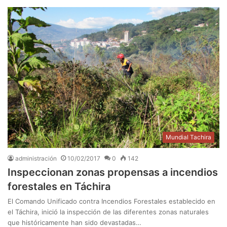
Mundial Tachira
administración
10/02/2017
0
142
Inspeccionan zonas propensas a incendios
forestales en Táchira
El Comando Unificado contra Incendios Forestales establecido en
el Táchira, inició la inspección de las diferentes zonas naturales
que históricamente han sido devastadas…