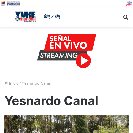
Menu
B
Inicio
/
Yesnardo Canal
Yesnardo Canal