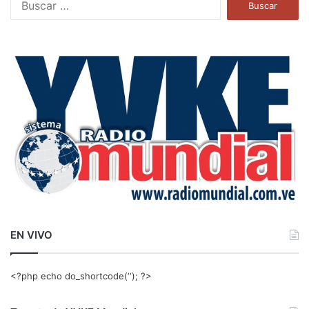
u
s
c
a
r
:
EN VIVO
<?php echo do_shortcode(‘‘); ?>