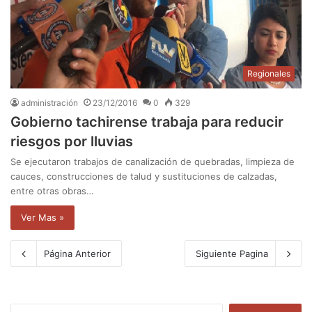
Regionales
administración
23/12/2016
0
329
Gobierno tachirense trabaja para reducir
riesgos por lluvias
Se ejecutaron trabajos de canalización de quebradas, limpieza de
cauces, construcciones de talud y sustituciones de calzadas,
entre otras obras…
Ver Mas »
Página Anterior
Siguiente Pagina
B