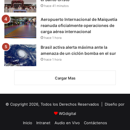
hace 41 minutos
Aeropuerto Internacional de Maiquetía
reanuda oficialmente operaciones de
carga aérea internacional
hace 1 hora
Brasil activa alerta máxima ante la
amenaza de un ciclón bomba en el sur
hace 1 hora
Cargar Mas
© Copyright 2026, Todos los Derechos Reservados | Diseño por
WGdigital
Inicio
Intranet
Audio en Vivo
Contáctenos