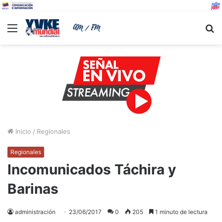
Menu
B
Inicio
/
Regionales
Regionales
Incomunicados Táchira y
Barinas
administración
23/06/2017
0
205
1 minuto de lectura