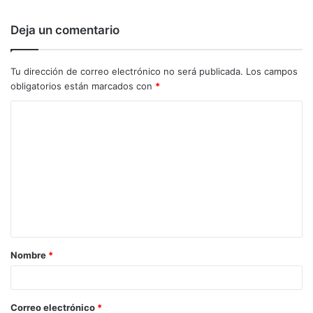
Deja un comentario
Tu dirección de correo electrónico no será publicada.
Los campos
obligatorios están marcados con
*
C
o
m
e
n
t
a
Nombre
*
r
i
o
Correo electrónico
*