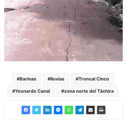
Barinas
lluvias
Troncal Cinco
Yesnardo Canal
zona norte del Táchira