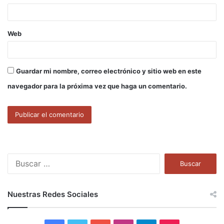
*
Web
Guardar mi nombre, correo electrónico y sitio web en este
navegador para la próxima vez que haga un comentario.
B
u
s
c
Nuestras Redes Sociales
a
r
: