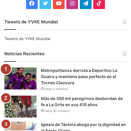
F
T
Y
I
T
T
a
w
o
n
e
i
Tweets de YVKE Mundial
c
i
u
s
l
k
e
t
T
t
e
T
Tweets de YVKE Mundial
b
t
u
a
g
o
Noticias Recientes
o
e
b
g
r
k
Metropolitanos derrota a Deportivo La
o
r
e
r
a
Guaira y mantiene paso perfecto en el
Torneo Clausura
k
a
m
hace 5 minutos
m
Más de 300 mil peregrinos desbordan de
fe a La Grita en sus 416 años
hace 30 minutos
Iglesia de Táchira aboga por la dignidad en
el Santo Cristo