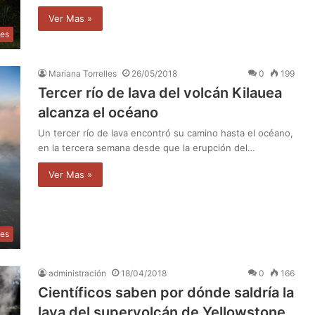
Ver Mas »
les
Mariana Torrelles
26/05/2018
0
199
Tercer río de lava del volcán Kilauea
alcanza el océano
Un tercer río de lava encontró su camino hasta el océano,
en la tercera semana desde que la erupción del…
Ver Mas »
les
administración
18/04/2018
0
166
Científicos saben por dónde saldría la
lava del supervolcán de Yellowstone