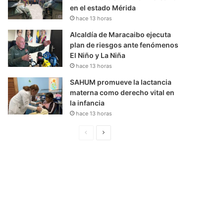
en el estado Mérida
hace 13 horas
Alcaldía de Maracaibo ejecuta
plan de riesgos ante fenómenos
El Niño y La Niña
hace 13 horas
SAHUM promueve la lactancia
materna como derecho vital en
la infancia
hace 13 horas
P
S
á
i
g
g
i
u
n
i
a
e
A
n