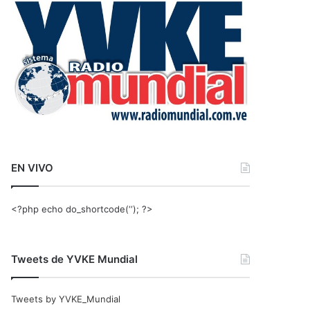
r
:
EN VIVO
<?php echo do_shortcode(‘‘); ?>
Tweets de YVKE Mundial
Tweets by YVKE_Mundial