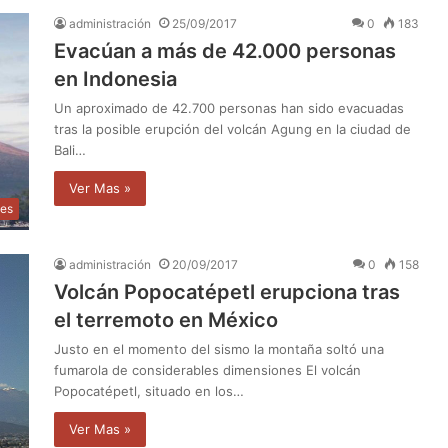
administración
25/09/2017
0
183
Evacúan a más de 42.000 personas
en Indonesia
Un aproximado de 42.700 personas han sido evacuadas
tras la posible erupción del volcán Agung en la ciudad de
Bali…
Ver Mas »
les
administración
20/09/2017
0
158
Volcán Popocatépetl erupciona tras
el terremoto en México
Justo en el momento del sismo la montaña soltó una
fumarola de considerables dimensiones El volcán
Popocatépetl, situado en los…
Ver Mas »