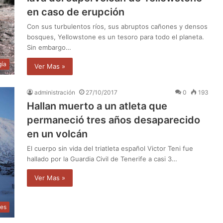
en caso de erupción
Con sus turbulentos ríos, sus abruptos cañones y densos
bosques, Yellowstone es un tesoro para todo el planeta.
Sin embargo…
gía
Ver Mas »
administración
27/10/2017
0
193
Hallan muerto a un atleta que
permaneció tres años desaparecido
en un volcán
El cuerpo sin vida del triatleta español Victor Teni fue
hallado por la Guardia Civil de Tenerife a casi 3…
Ver Mas »
les