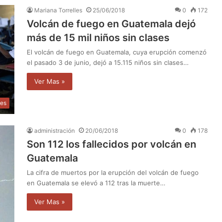
Mariana Torrelles
25/06/2018
0
172
Volcán de fuego en Guatemala dejó
más de 15 mil niños sin clases
El volcán de fuego en Guatemala, cuya erupción comenzó
el pasado 3 de junio, dejó a 15.115 niños sin clases…
Ver Mas »
les
administración
20/06/2018
0
178
Son 112 los fallecidos por volcán en
Guatemala
La cifra de muertos por la erupción del volcán de fuego
en Guatemala se elevó a 112 tras la muerte…
Ver Mas »