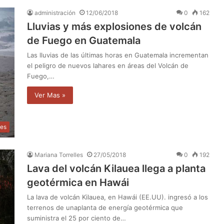
administración
12/06/2018
0
162
Lluvias y más explosiones de volcán
de Fuego en Guatemala
Las lluvias de las últimas horas en Guatemala incrementan
el peligro de nuevos lahares en áreas del Volcán de
Fuego,…
Ver Mas »
les
Mariana Torrelles
27/05/2018
0
192
Lava del volcán Kilauea llega a planta
geotérmica en Hawái
La lava de volcán Kilauea, en Hawái (EE.UU). ingresó a los
terrenos de unaplanta de energía geotérmica que
suministra el 25 por ciento de…