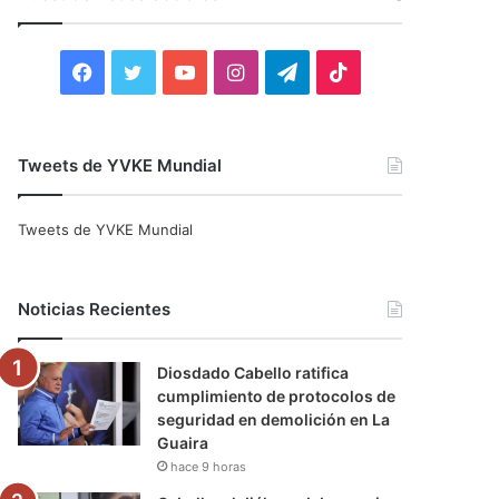
r
:
F
T
Y
I
T
T
a
w
o
n
e
i
c
i
u
s
l
k
Tweets de YVKE Mundial
e
t
T
t
e
T
Tweets de YVKE Mundial
b
t
u
a
g
o
o
e
b
g
r
k
Noticias Recientes
o
r
e
r
a
Diosdado Cabello ratifica
k
a
m
cumplimiento de protocolos de
seguridad en demolición en La
m
Guaira
hace 9 horas