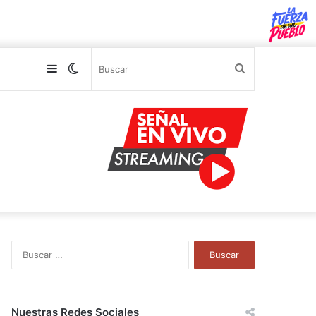
Sidebar
Switch
Buscar
skin
B
u
s
c
a
Nuestras Redes Sociales