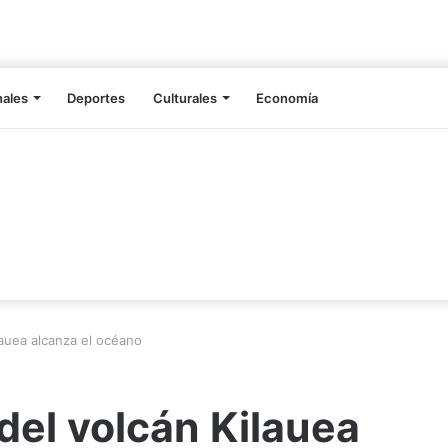
nales
Deportes
Culturales
Economía
ilauea alcanza el océano
 del volcán Kilauea