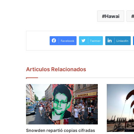
Hawai
Facebook
Twitter
LinkedIn
Articulos Relacionados
Snowden repartió copias cifradas