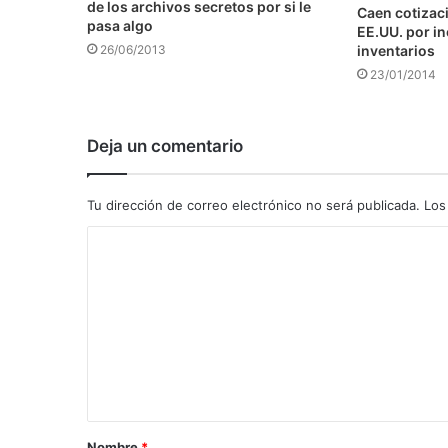
de los archivos secretos por si le
Caen cotizaci
pasa algo
EE.UU. por i
inventarios
26/06/2013
23/01/2014
Deja un comentario
Tu dirección de correo electrónico no será publicada.
Los
C
o
m
e
n
t
a
Nombre
*