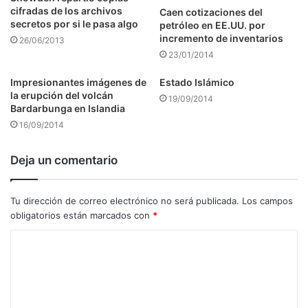
cifradas de los archivos
Caen cotizaciones del
secretos por si le pasa algo
petróleo en EE.UU. por
incremento de inventarios
26/06/2013
23/01/2014
Impresionantes imágenes de
Estado Islámico
la erupción del volcán
19/09/2014
Bardarbunga en Islandia
16/09/2014
Deja un comentario
Tu dirección de correo electrónico no será publicada.
Los campos
obligatorios están marcados con
*
C
o
m
e