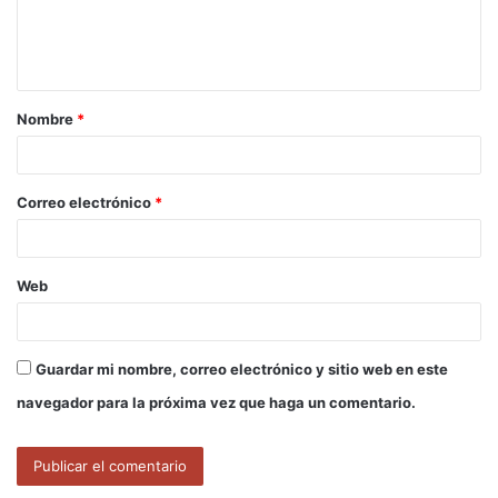
n
t
a
Nombre
*
r
i
o
Correo electrónico
*
*
Web
Guardar mi nombre, correo electrónico y sitio web en este
navegador para la próxima vez que haga un comentario.