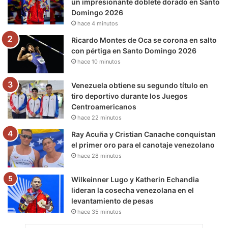
un impresionante doblete dorado en Santo
Domingo 2026
k
a
m
hace 4 minutos
m
Ricardo Montes de Oca se corona en salto
con pértiga en Santo Domingo 2026
hace 10 minutos
Venezuela obtiene su segundo título en
tiro deportivo durante los Juegos
Centroamericanos
hace 22 minutos
Ray Acuña y Cristian Canache conquistan
el primer oro para el canotaje venezolano
hace 28 minutos
Wilkeinner Lugo y Katherin Echandia
lideran la cosecha venezolana en el
levantamiento de pesas
hace 35 minutos