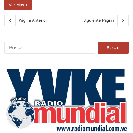
Ver Mas »
Página Anterior
Siguiente Pagina
B
u
s
c
a
r
: