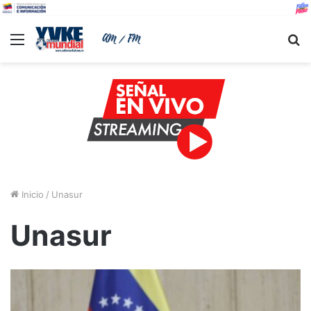
Menu
B
Inicio
/
Unasur
Unasur