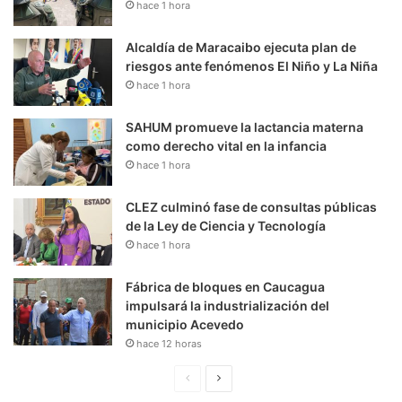
hace 1 hora
Alcaldía de Maracaibo ejecuta plan de
riesgos ante fenómenos El Niño y La Niña
hace 1 hora
SAHUM promueve la lactancia materna
como derecho vital en la infancia
hace 1 hora
CLEZ culminó fase de consultas públicas
de la Ley de Ciencia y Tecnología
hace 1 hora
Fábrica de bloques en Caucagua
impulsará la industrialización del
municipio Acevedo
hace 12 horas
P
S