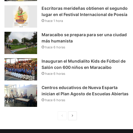
Escritoras merideñas obtienen el segundo
lugar en el Festival Internacional de Poesía
hace 1 hora
Maracaibo se prepara para ser una ciudad
más humanista
hace 6 horas
Inauguran el Mundialito Kids de Fútbol de
Salón con 600 niños en Maracaibo
hace 6 horas
Centros educativos de Nueva Esparta
inician el Plan Agosto de Escuelas Abiertas
hace 6 horas
P
S
á
i
g
g