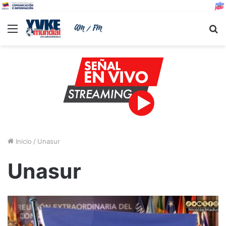
Menu
B
Inicio
/
Unasur
Unasur