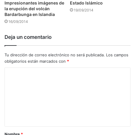
Impresionantes imágenes de
Estado Islámico
la erupción del volcán
19/09/2014
Bardarbunga en Islandia
16/09/2014
Deja un comentario
Tu dirección de correo electrónico no será publicada.
Los campos
obligatorios están marcados con
*
C
o
m
e
n
t
a
Nombre
*