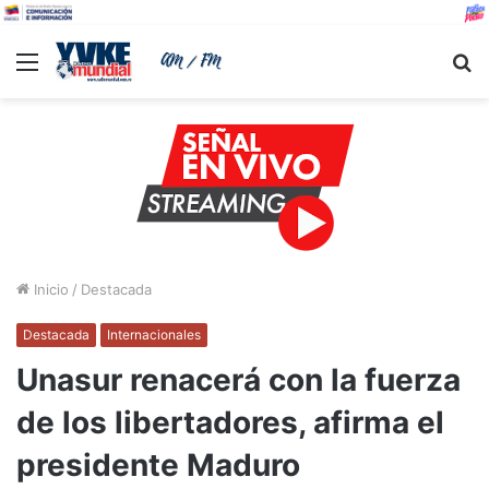
Menu
B
Inicio
/
Destacada
Destacada
Internacionales
Unasur renacerá con la fuerza
de los libertadores, afirma el
presidente Maduro