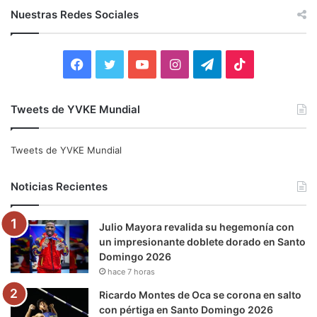
c
Nuestras Redes Sociales
a
r
:
F
T
Y
I
T
T
a
w
o
n
e
i
Tweets de YVKE Mundial
c
i
u
s
l
k
e
t
T
t
e
T
Tweets de YVKE Mundial
b
t
u
a
g
o
Noticias Recientes
o
e
b
g
r
k
Julio Mayora revalida su hegemonía con
o
r
e
r
a
un impresionante doblete dorado en Santo
Domingo 2026
k
a
m
hace 7 horas
m
Ricardo Montes de Oca se corona en salto
con pértiga en Santo Domingo 2026