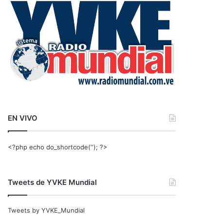
r
:
EN VIVO
<?php echo do_shortcode(‘‘); ?>
Tweets de YVKE Mundial
Tweets by YVKE_Mundial