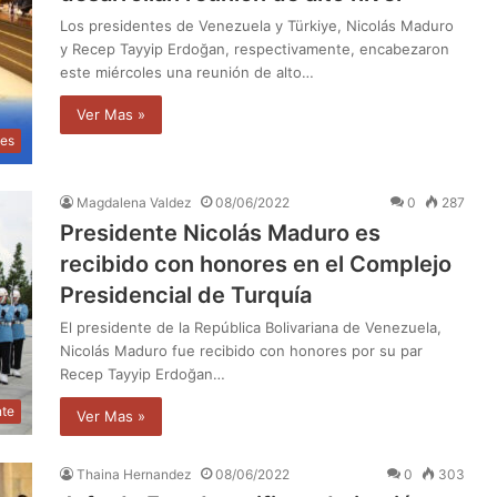
Los presidentes de Venezuela y Türkiye, Nicolás Maduro
y Recep Tayyip Erdoğan, respectivamente, encabezaron
este miércoles una reunión de alto…
Ver Mas »
les
Magdalena Valdez
08/06/2022
0
287
Presidente Nicolás Maduro es
recibido con honores en el Complejo
Presidencial de Turquía
El presidente de la República Bolivariana de Venezuela,
Nicolás Maduro fue recibido con honores por su par
Recep Tayyip Erdoğan…
nte
Ver Mas »
Thaina Hernandez
08/06/2022
0
303