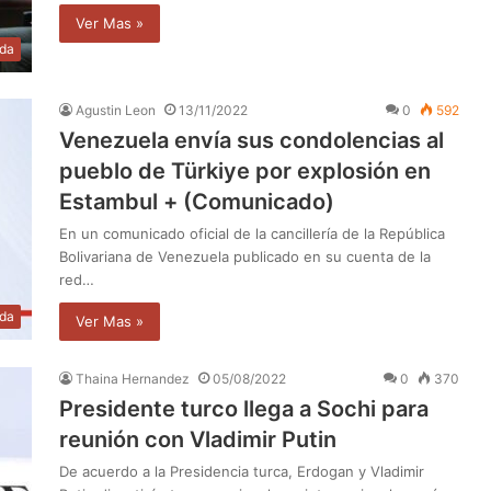
Ver Mas »
da
Agustin Leon
13/11/2022
0
592
Venezuela envía sus condolencias al
pueblo de Türkiye por explosión en
Estambul + (Comunicado)
En un comunicado oficial de la cancillería de la República
Bolivariana de Venezuela publicado en su cuenta de la
red…
da
Ver Mas »
Thaina Hernandez
05/08/2022
0
370
Presidente turco llega a Sochi para
reunión con Vladimir Putin
De acuerdo a la Presidencia turca, Erdogan y Vladimir