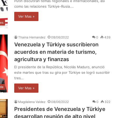
Putin discutirán temas regionales e internacionales, así
como las relaciones Türkiye-Rusia.…
Ver Mas »
les
Thaina Hernandez
08/06/2022
0
439
Venezuela y Türkiye suscribieron
acuerdos en materia de turismo,
agricultura y finanzas
El presidente de la República, Nicolás Maduro, anunció
este martes que tras su gira por Türkiye se logró suscribir
tres…
da
Ver Mas »
Magdalena Valdez
08/06/2022
0
322
Presidentes de Venezuela y Türkiye
desarrollan reunión de alto nivel