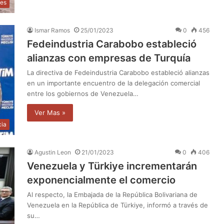
les
Ismar Ramos
25/01/2023
0
456
Fedeindustria Carabobo estableció
alianzas con empresas de Turquía
La directiva de Fedeindustria Carabobo estableció alianzas
en un importante encuentro de la delegación comercial
entre los gobiernos de Venezuela…
Ver Mas »
cia
Agustin Leon
21/01/2023
0
406
Venezuela y Türkiye incrementarán
exponencialmente el comercio
Al respecto, la Embajada de la República Bolivariana de
Venezuela en la República de Türkiye, informó a través de
su…