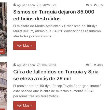
Agustin Leon
18/02/2023
0
365
Sismos en Turquía dejaron 85.000
edificios destruidos
El ministro de Medio Ambiente y Urbanismo de Türkiye,
Murat Kurum, afirmó que 84.726 edificaciones resultaron
afectadas por los sismos…
Ver Mas »
les
Agustin Leon
11/02/2023
0
493
Cifra de fallecidos en Turquia y Siria
se eleva a más de 26 mil
El presidente de Türkiye, Recep Tayyip Endorgan anunció
este sábado que la cifra de muertos aumentó 21.043
personas tras los terremotos…
Ver Mas »