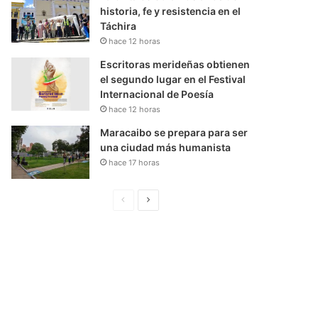
historia, fe y resistencia en el
Táchira
hace 12 horas
Escritoras merideñas obtienen
el segundo lugar en el Festival
Internacional de Poesía
hace 12 horas
Maracaibo se prepara para ser
una ciudad más humanista
hace 17 horas
P
S
á
i
g
g
i
u
n
i
a
e