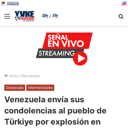
Menu
B
Inicio
/
Destacada
Destacada
Internacionales
Venezuela envía sus
condolencias al pueblo de
Türkiye por explosión en