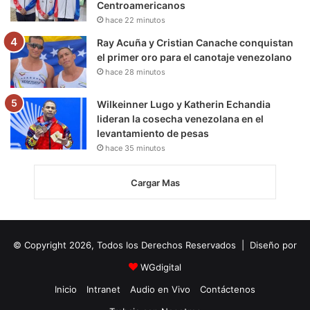
Centroamericanos
hace 22 minutos
Ray Acuña y Cristian Canache conquistan
el primer oro para el canotaje venezolano
hace 28 minutos
Wilkeinner Lugo y Katherin Echandia
lideran la cosecha venezolana en el
levantamiento de pesas
hace 35 minutos
Cargar Mas
© Copyright 2026, Todos los Derechos Reservados | Diseño por
WGdigital
Inicio
Intranet
Audio en Vivo
Contáctenos