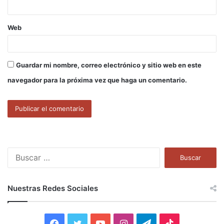
Web
Guardar mi nombre, correo electrónico y sitio web en este
navegador para la próxima vez que haga un comentario.
B
u
s
c
Nuestras Redes Sociales
a
r
:
F
T
Y
I
T
T