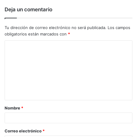
Deja un comentario
Tu dirección de correo electrónico no será publicada.
Los campos
obligatorios están marcados con
*
C
o
m
e
n
t
a
Nombre
*
r
i
o
Correo electrónico
*
*