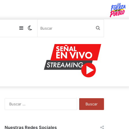
Sidebar
Switch
Buscar
skin
B
u
s
c
a
Nuestras Redes Sociales