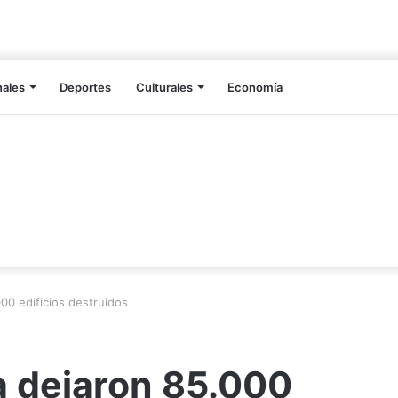
nales
Deportes
Culturales
Economía
00 edificios destruidos
a dejaron 85.000