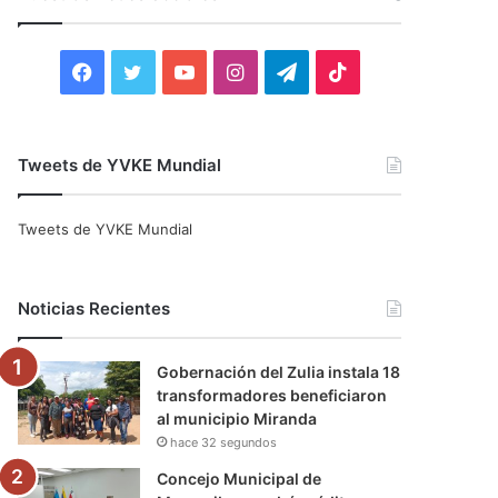
r
:
F
T
Y
I
T
T
a
w
o
n
e
i
c
i
u
s
l
k
Tweets de YVKE Mundial
e
t
T
t
e
T
Tweets de YVKE Mundial
b
t
u
a
g
o
o
e
b
g
r
k
Noticias Recientes
o
r
e
r
a
Gobernación del Zulia instala 18
k
a
m
transformadores beneficiaron
al municipio Miranda
m
hace 32 segundos
Concejo Municipal de