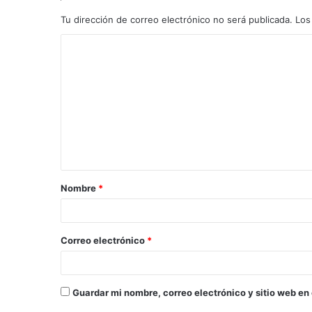
Tu dirección de correo electrónico no será publicada.
Los
C
o
m
e
n
t
a
Nombre
*
r
i
o
Correo electrónico
*
*
Guardar mi nombre, correo electrónico y sitio web en