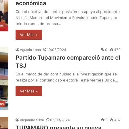
económica
Con el objetivo de sentar posición en apoyo al presidente
Nicolás Maduro, el Movimiento Revolucionario Tupamaro
brindó rueda de prensa…
ias
Ver Mas »
Agustin Leon
10/08/2024
0
470
Partido Tupamaro compareció ante el
TSJ
En el marco de dar continuidad a la investigación que se
realiza por el contencioso electoral, éste viernes 09 de…
Ver Mas »
ias
Alejandro Silva
06/03/2024
0
482
TUPAMARO presenta su nueva