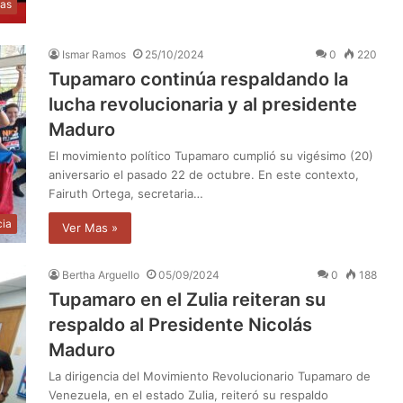
ias
Ismar Ramos
25/10/2024
0
220
Tupamaro continúa respaldando la
lucha revolucionaria y al presidente
Maduro
El movimiento político Tupamaro cumplió su vigésimo (20)
aniversario el pasado 22 de octubre. En este contexto,
Fairuth Ortega, secretaria…
cia
Ver Mas »
Bertha Arguello
05/09/2024
0
188
Tupamaro en el Zulia reiteran su
respaldo al Presidente Nicolás
Maduro
La dirigencia del Movimiento Revolucionario Tupamaro de
Venezuela, en el estado Zulia, reiteró su respaldo