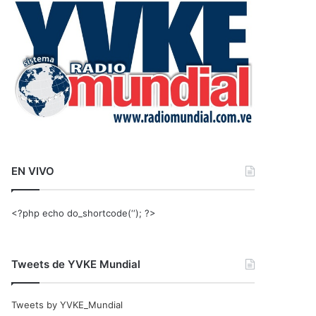
r
:
EN VIVO
<?php echo do_shortcode(‘‘); ?>
Tweets de YVKE Mundial
Tweets by YVKE_Mundial