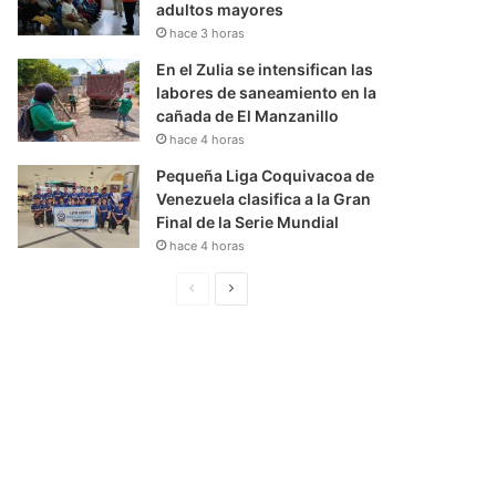
adultos mayores
hace 3 horas
En el Zulia se intensifican las
labores de saneamiento en la
cañada de El Manzanillo
hace 4 horas
Pequeña Liga Coquivacoa de
Venezuela clasifica a la Gran
Final de la Serie Mundial
hace 4 horas
P
S
á
i
g
g
i
u
n
i
a
e
A
n