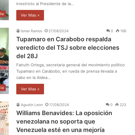
irrestricto al Presidente de la…
lia
Ver Mas »
Ismar Ramos
27/08/2024
0
166
Tupamaro en Carabobo respalda
veredicto del TSJ sobre elecciones
del 28J
Fairuth Ortega, secretaria general del movimiento político
Tupamaro en Carabobo, en rueda de prensa llevada a
cabo en la Aldea…
cia
Ver Mas »
Agustin Leon
17/08/2024
0
223
Williams Benavides: La oposición
venezolana no soporta que
Venezuela esté en una mejoría