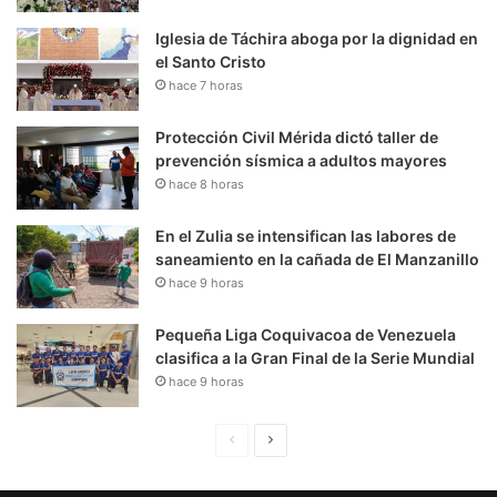
Iglesia de Táchira aboga por la dignidad en
el Santo Cristo
hace 7 horas
Protección Civil Mérida dictó taller de
prevención sísmica a adultos mayores
hace 8 horas
En el Zulia se intensifican las labores de
saneamiento en la cañada de El Manzanillo
hace 9 horas
Pequeña Liga Coquivacoa de Venezuela
clasifica a la Gran Final de la Serie Mundial
hace 9 horas
P
S
á
i