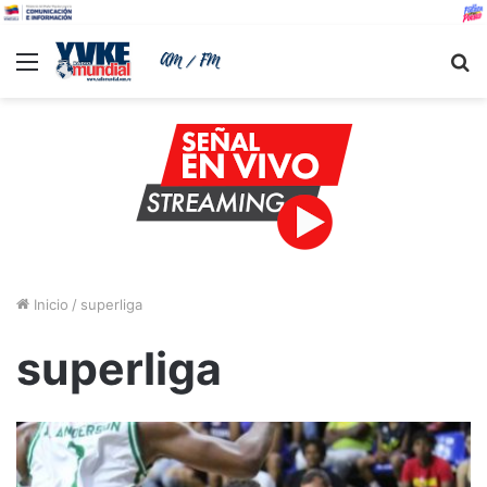
Menu
B
Inicio
/
superliga
superliga