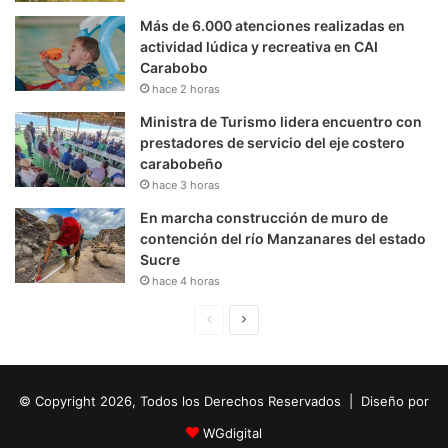
Más de 6.000 atenciones realizadas en
actividad lúdica y recreativa en CAI
Carabobo
hace 2 horas
Ministra de Turismo lidera encuentro con
prestadores de servicio del eje costero
carabobeño
hace 3 horas
En marcha construcción de muro de
contención del río Manzanares del estado
Sucre
hace 4 horas
P
S
á
i
g
g
© Copyright 2026, Todos los Derechos Reservados | Diseño por
i
u
n
i
WGdigital