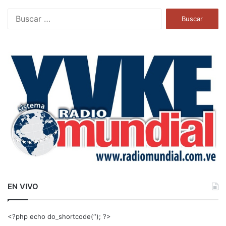
B
u
s
c
a
r
:
EN VIVO
<?php echo do_shortcode(‘‘); ?>