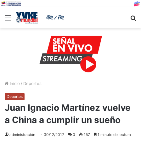
Menu
B
Inicio
/
Deportes
Deportes
Juan Ignacio Martínez vuelve
a China a cumplir un sueño
administración
30/12/2017
0
157
1 minuto de lectura