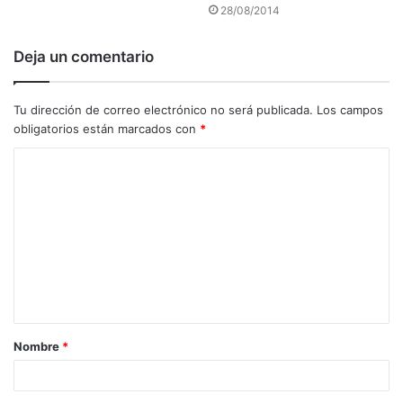
28/08/2014
Deja un comentario
Tu dirección de correo electrónico no será publicada.
Los campos
obligatorios están marcados con
*
C
o
m
e
n
t
a
Nombre
*
r
i