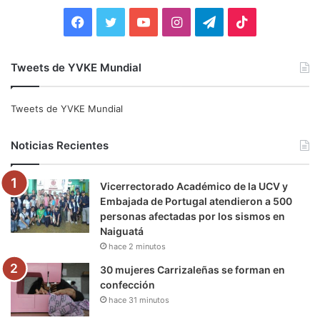
:
F
T
Y
I
T
T
a
w
o
n
e
i
Tweets de YVKE Mundial
c
i
u
s
l
k
e
t
T
t
e
T
Tweets de YVKE Mundial
b
t
u
a
g
o
Noticias Recientes
o
e
b
g
r
k
Vicerrectorado Académico de la UCV y
o
r
e
r
a
Embajada de Portugal atendieron a 500
personas afectadas por los sismos en
k
a
m
Naiguatá
hace 2 minutos
m
30 mujeres Carrizaleñas se forman en
confección
hace 31 minutos