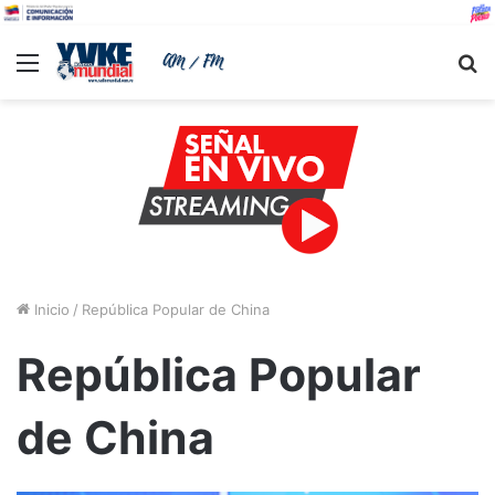
Menu
B
Inicio
/
República Popular de China
República Popular
de China