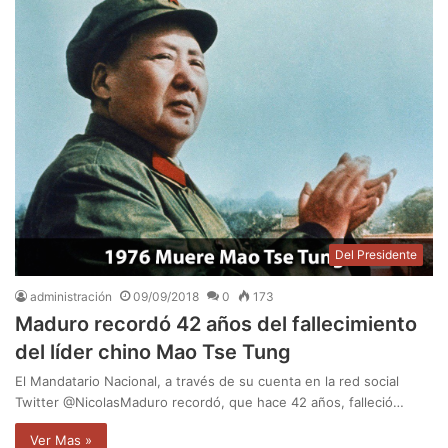
Del Presidente
administración
09/09/2018
0
173
Maduro recordó 42 años del fallecimiento
del líder chino Mao Tse Tung
El Mandatario Nacional, a través de su cuenta en la red social
Twitter @NicolasMaduro recordó, que hace 42 años, falleció…
Ver Mas »