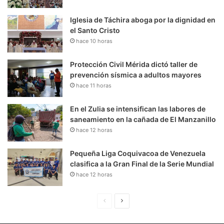
Iglesia de Táchira aboga por la dignidad en
el Santo Cristo
hace 10 horas
Protección Civil Mérida dictó taller de
prevención sísmica a adultos mayores
hace 11 horas
En el Zulia se intensifican las labores de
saneamiento en la cañada de El Manzanillo
hace 12 horas
Pequeña Liga Coquivacoa de Venezuela
clasifica a la Gran Final de la Serie Mundial
hace 12 horas
P
S
á
i