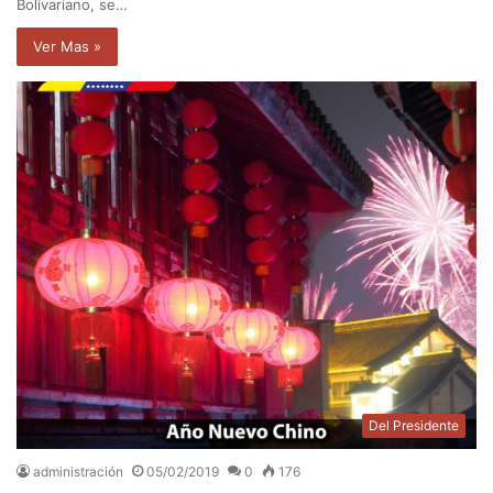
Bolivariano, se…
Ver Mas »
Del Presidente
administración
05/02/2019
0
176