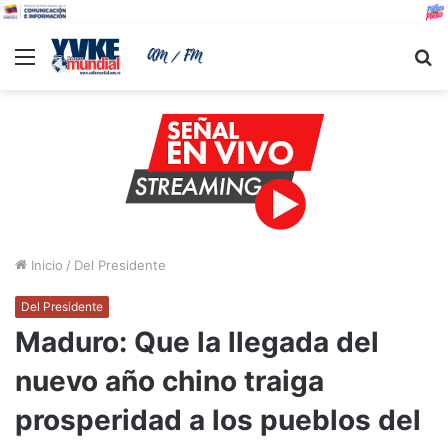
Menu
B
Inicio
/
Del Presidente
Del Presidente
Maduro: Que la llegada del
nuevo año chino traiga
prosperidad a los pueblos del