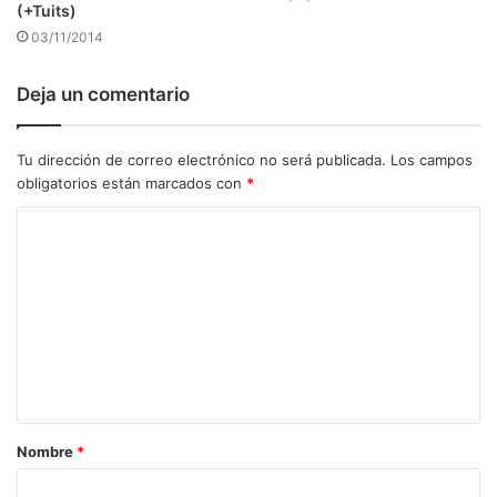
(+Tuits)
03/11/2014
Deja un comentario
Tu dirección de correo electrónico no será publicada.
Los campos
obligatorios están marcados con
*
C
o
m
e
n
t
a
Nombre
*
r
i