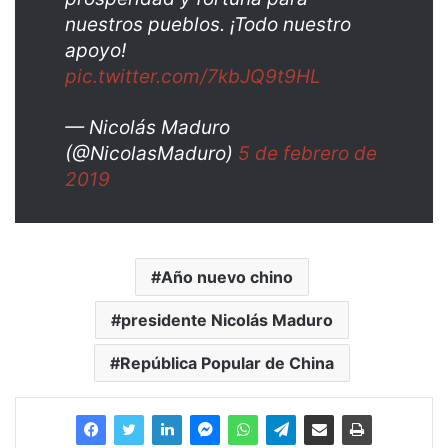
nuestros pueblos. ¡Todo nuestro
apoyo!
pic.twitter.com/7kbJQ9t9HL
— Nicolás Maduro
(@NicolasMaduro)
5 de febrero de
2019
Año nuevo chino
presidente Nicolás Maduro
República Popular de China