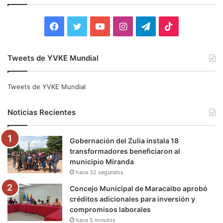
r
:
F
T
Y
I
T
T
a
w
o
n
e
i
Tweets de YVKE Mundial
c
i
u
s
l
k
e
t
T
t
e
T
Tweets de YVKE Mundial
b
t
u
a
g
o
Noticias Recientes
o
e
b
g
r
k
Gobernación del Zulia instala 18
o
r
e
r
a
transformadores beneficiaron al
municipio Miranda
k
a
m
hace 32 segundos
m
Concejo Municipal de Maracaibo aprobó
créditos adicionales para inversión y
compromisos laborales
hace 5 minutos