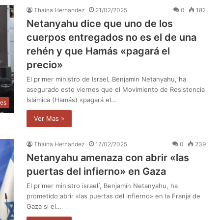
Thaina Hernandez
21/02/2025
0
182
Netanyahu dice que uno de los
cuerpos entregados no es el de una
rehén y que Hamás «pagará el
precio»
El primer ministro de Israel, Benjamin Netanyahu, ha
asegurado este viernes que el Movimiento de Resistencia
Islámica (Hamás) «pagará el…
les
Ver Mas »
Thaina Hernandez
17/02/2025
0
239
Netanyahu amenaza con abrir «las
puertas del infierno» en Gaza
El primer ministro israelí, Benjamín Netanyahu, ha
prometido abrir «las puertas del infierno» en la Franja de
Gaza si el…