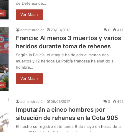
de Defensa de…
les
Ver Mas »
administración
23/03/2018
0
417
Francia: Al menos 3 muertos y varios
heridos durante toma de rehenes
Según la Policía, el ataque ha dejado al menos dos
muertos y 12 heridos La Policía francesa ha abatido al
hombre…
Ver Mas »
les
administración
09/05/2017
0
495
Imputarán a cinco hombres por
situación de rehenes en la Cota 905
El hecho se registró este lunes 8 de mayo en horas de la