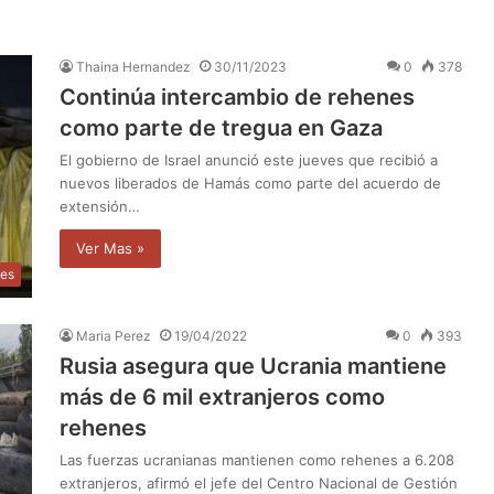
Thaina Hernandez
30/11/2023
0
378
Continúa intercambio de rehenes
como parte de tregua en Gaza
El gobierno de Israel anunció este jueves que recibió a
nuevos liberados de Hamás como parte del acuerdo de
extensión…
Ver Mas »
les
Maria Perez
19/04/2022
0
393
Rusia asegura que Ucrania mantiene
más de 6 mil extranjeros como
rehenes
Las fuerzas ucranianas mantienen como rehenes a 6.208
extranjeros, afirmó el jefe del Centro Nacional de Gestión