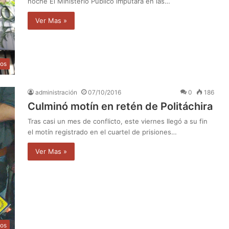
noche El Ministerio Público imputará en las…
Ver Mas »
os
administración
07/10/2016
0
186
Culminó motín en retén de Politáchira
Tras casi un mes de conflicto, este viernes llegó a su fin
el motín registrado en el cuartel de prisiones…
Ver Mas »
os