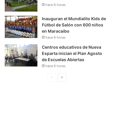
hace 6 horas
Inauguran el Mundialito Kids de
Fútbol de Salón con 600 niños
en Maracaibo
hace 6 horas
Centros educativos de Nueva
Esparta inician el Plan Agosto
de Escuelas Abiertas
hace 6 horas
P
S
á
i
g
g
i
u
n
i
a
e
A
n