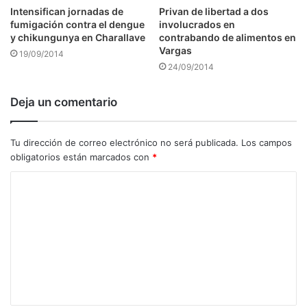
Intensifican jornadas de
Privan de libertad a dos
fumigación contra el dengue
involucrados en
y chikungunya en Charallave
contrabando de alimentos en
Vargas
19/09/2014
24/09/2014
Deja un comentario
Tu dirección de correo electrónico no será publicada.
Los campos
obligatorios están marcados con
*
C
o
m
e
n
t
a