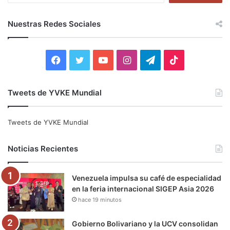
s
c
Nuestras Redes Sociales
a
r
:
F
T
Y
I
T
T
a
w
o
n
e
i
Tweets de YVKE Mundial
c
i
u
s
l
k
e
t
T
t
e
T
Tweets de YVKE Mundial
b
t
u
a
g
o
Noticias Recientes
o
e
b
g
r
k
Venezuela impulsa su café de especialidad
o
r
e
r
a
en la feria internacional SIGEP Asia 2026
hace 19 minutos
k
a
m
m
Gobierno Bolivariano y la UCV consolidan