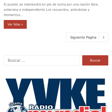
El pueblo se mantendrá en pie de lucha por una nación libre,
soberana e independiente Los recuerdos, anécdotas y
momentos…
Ver Mas »
Siguiente Pagina
B
u
s
c
a
r
: