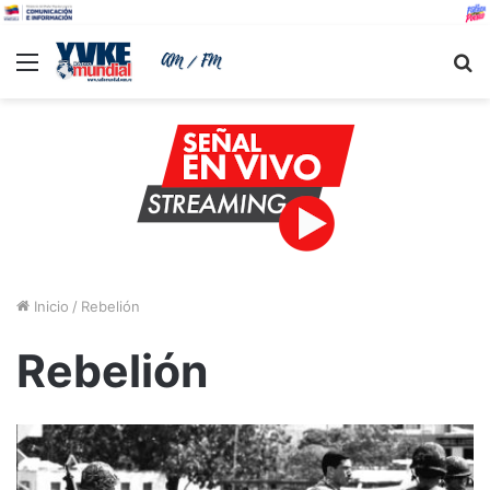
Menu
B
Inicio
/
Rebelión
Rebelión