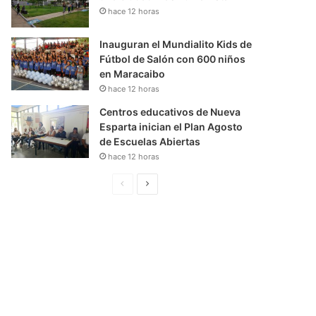
hace 12 horas
Inauguran el Mundialito Kids de
Fútbol de Salón con 600 niños
en Maracaibo
hace 12 horas
Centros educativos de Nueva
Esparta inician el Plan Agosto
de Escuelas Abiertas
hace 12 horas
P
S
á
i
g
g
i
u
n
i
a
e
A
n