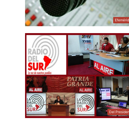
Efeméri
Del Preside