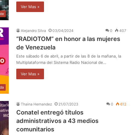
Ver Mas »
nte
Alejandro Silva
03/04/2024
0
407
“RADIOTOM” en honor a las mujeres
de Venezuela
Este sábado 6 de abril, a partir de las 8 de la mañana, la
Multiplataforma del Sistema Radio Nacional de…
Ver Mas »
da
Thaina Hernandez
21/07/2023
0
612
Conatel entregó títulos
administrativos a 43 medios
comunitarios