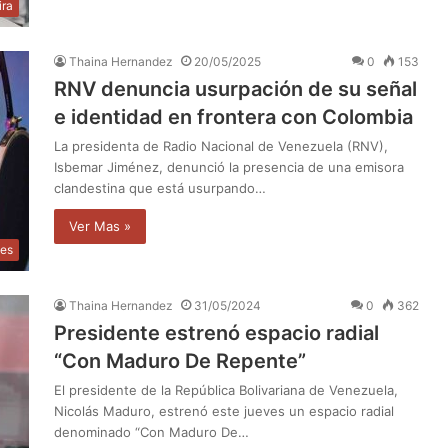
ira
Thaina Hernandez
20/05/2025
0
153
RNV denuncia usurpación de su señal
e identidad en frontera con Colombia
La presidenta de Radio Nacional de Venezuela (RNV),
Isbemar Jiménez, denunció la presencia de una emisora
clandestina que está usurpando…
Ver Mas »
les
Thaina Hernandez
31/05/2024
0
362
Presidente estrenó espacio radial
“Con Maduro De Repente”
El presidente de la República Bolivariana de Venezuela,
Nicolás Maduro, estrenó este jueves un espacio radial
denominado “Con Maduro De…