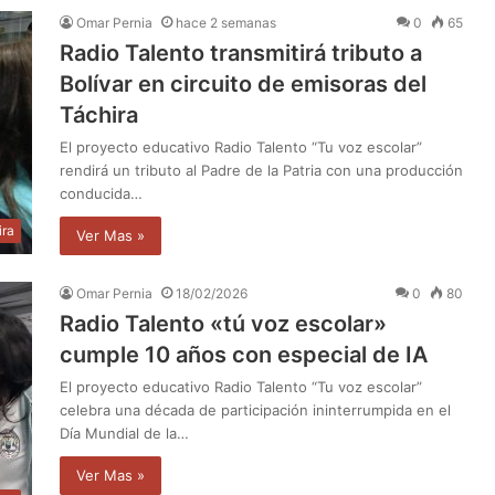
Omar Pernia
hace 2 semanas
0
65
Radio Talento transmitirá tributo a
Bolívar en circuito de emisoras del
Táchira
El proyecto educativo Radio Talento “Tu voz escolar”
rendirá un tributo al Padre de la Patria con una producción
conducida…
ira
Ver Mas »
Omar Pernia
18/02/2026
0
80
Radio Talento «tú voz escolar»
cumple 10 años con especial de IA
El proyecto educativo Radio Talento “Tu voz escolar”
celebra una década de participación ininterrumpida en el
Día Mundial de la…
Ver Mas »