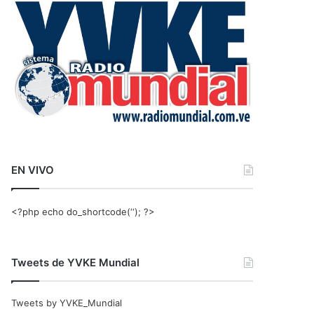
r
:
EN VIVO
<?php echo do_shortcode(‘‘); ?>
Tweets de YVKE Mundial
Tweets by YVKE_Mundial