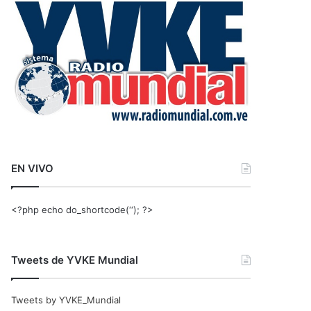
r
:
EN VIVO
<?php echo do_shortcode(‘‘); ?>
Tweets de YVKE Mundial
Tweets by YVKE_Mundial