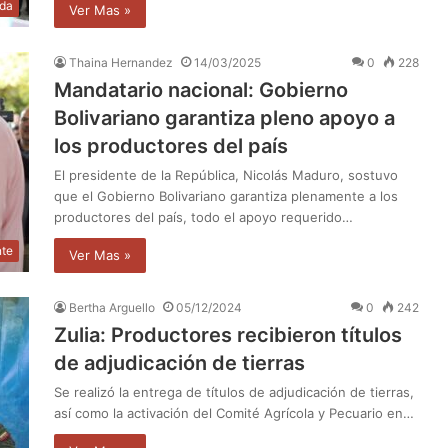
da
Ver Mas »
Thaina Hernandez
14/03/2025
0
228
Mandatario nacional: Gobierno
Bolivariano garantiza pleno apoyo a
los productores del país
El presidente de la República, Nicolás Maduro, sostuvo
que el Gobierno Bolivariano garantiza plenamente a los
productores del país, todo el apoyo requerido…
nte
Ver Mas »
Bertha Arguello
05/12/2024
0
242
Zulia: Productores recibieron títulos
de adjudicación de tierras
Se realizó la entrega de títulos de adjudicación de tierras,
así como la activación del Comité Agrícola y Pecuario en…