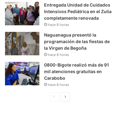
Entregada Unidad de Cuidados
Intensivos Pediátrica en el Zulia
completamente renovada
hace 8 horas
Naguanagua presentó la
programación de las fiestas de
la Virgen de Begoña
hace 8 horas
0800-Bigote realizó más de 91
mil atenciones gratuitas en
Carabobo
hace 8 horas
P
S
á
i
g
g
i
u
n
i