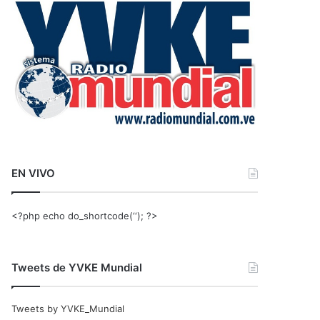
r
:
EN VIVO
<?php echo do_shortcode(‘‘); ?>
Tweets de YVKE Mundial
Tweets by YVKE_Mundial