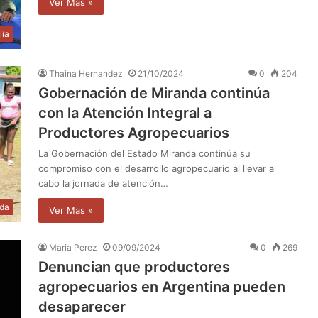
Ver Mas »
lia
Thaina Hernandez
21/10/2024
0
204
Gobernación de Miranda continúa
con la Atención Integral a
Productores Agropecuarios
La Gobernación del Estado Miranda continúa su
compromiso con el desarrollo agropecuario al llevar a
cabo la jornada de atención…
da
Ver Mas »
Maria Perez
09/09/2024
0
269
Denuncian que productores
agropecuarios en Argentina pueden
desaparecer