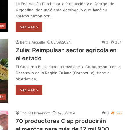
La Federación Rural para la Producción y el Arraigo, de
Argentina, denunció este domingo lo que llamó su
«preocupación por…
les
Ver Mas »
Bertha Arguello
08/09/2024
0
354
Zulia: Reimpulsan sector agrícola en
el estado
El Gobierno Bolivariano, a través de la Corporación para el
Desarrollo de la Región Zuliana (Corpozulia), tiene el
objetivo de…
Ver Mas »
lia
Thaina Hernandez
15/08/2024
0
565
70 productores Clap producirán
alimentos para más de 17 mil 900