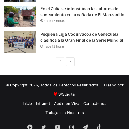
En el Zulia se intensifican las labores de
saneamiento en la cañada de El Manzanillo
hace 12 horas
Pequeña Liga Coquivacoa de Venezuela
clasifica a la Gran Final de la Serie Mundial
hace 12 horas
P
S
á
i
g
g
© Copyright 2026, Todos los Derechos Reservados | Diseño por
i
u
n
i
WGdigital
a
e
Inicio
Intranet
Audio en Vivo
Contáctenos
A
n
Trabaja con Nosotros
n
t
Facebook
Twitter
YouTube
t
e
Instagram
Telegram
TikTok