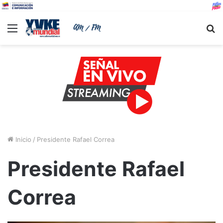
Menu
B
Inicio
/
Presidente Rafael Correa
Presidente Rafael
Correa