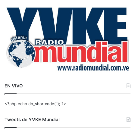
c
a
r
:
EN VIVO
<?php echo do_shortcode(‘‘); ?>
Tweets de YVKE Mundial