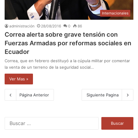
Internacionales
administración
28/08/2016
0
86
Correa alerta sobre grave tensión con
Fuerzas Armadas por reformas sociales en
Ecuador
Correa, que en febrero destituyó a la cúpula militar por comentar
la venta de un terreno de la seguridad social…
Ver Mas »
Página Anterior
Siguiente Pagina
B
u
s