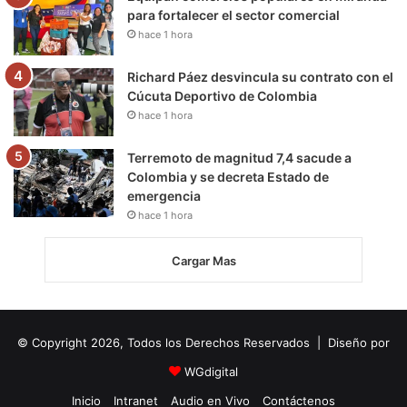
para fortalecer el sector comercial
hace 1 hora
Richard Páez desvincula su contrato con el
Cúcuta Deportivo de Colombia
hace 1 hora
Terremoto de magnitud 7,4 sacude a
Colombia y se decreta Estado de
emergencia
hace 1 hora
Cargar Mas
© Copyright 2026, Todos los Derechos Reservados | Diseño por
WGdigital
Inicio
Intranet
Audio en Vivo
Contáctenos