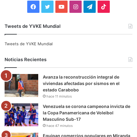
:
F
T
Y
I
T
T
a
w
o
n
e
i
Tweets de YVKE Mundial
c
i
u
s
l
k
e
t
T
t
e
T
Tweets de YVKE Mundial
b
t
u
a
g
o
Noticias Recientes
o
e
b
g
r
k
Avanza la reconstrucción integral de
o
r
e
r
a
viviendas afectadas por sismos en el
estado Carabobo
k
a
m
hace 11 minutos
m
Venezuela se corona campeona invicta de
la Copa Panamericana de Voleibol
Masculino Sub-17
hace 47 minutos
Equipan comercios populares en Miranda