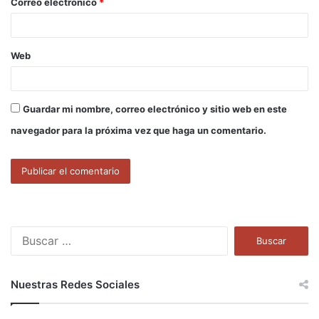
Correo electrónico
*
*
Web
Guardar mi nombre, correo electrónico y sitio web en este
navegador para la próxima vez que haga un comentario.
B
u
s
c
Nuestras Redes Sociales
a
r