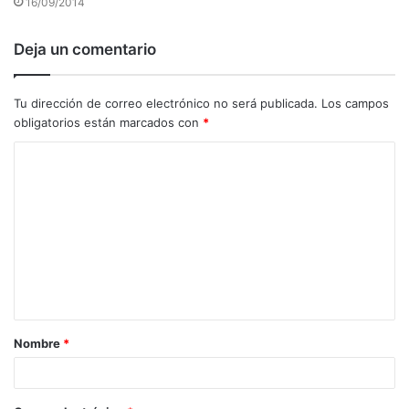
16/09/2014
Deja un comentario
Tu dirección de correo electrónico no será publicada.
Los campos
obligatorios están marcados con
*
C
o
m
e
n
t
a
Nombre
*
r
i
o