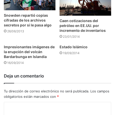
Snowden repartió copias
cifradas de los archivos
Caen cotizaciones del
secretos por si le pasa algo
petróleo en EE.UU. por
incremento de inventarios
26/06/2013
23/01/2014
Impresionantes imágenes de
Estado Islámico
la erupción del volcán
19/09/2014
Bardarbunga en Islandia
16/09/2014
Deja un comentario
Tu dirección de correo electrónico no será publicada.
Los campos
obligatorios están marcados con
*
C
o