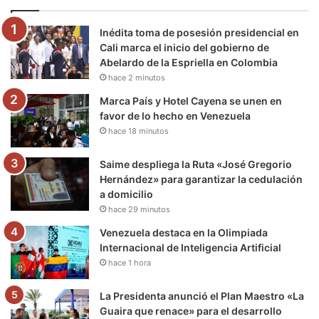
o
e
b
g
r
k
Inédita toma de posesión presidencial en
o
r
e
r
a
Cali marca el inicio del gobierno de
Abelardo de la Espriella en Colombia
k
a
m
hace 2 minutos
m
Marca País y Hotel Cayena se unen en
favor de lo hecho en Venezuela
hace 18 minutos
Saime despliega la Ruta «José Gregorio
Hernández» para garantizar la cedulación
a domicilio
hace 29 minutos
Venezuela destaca en la Olimpiada
Internacional de Inteligencia Artificial
hace 1 hora
La Presidenta anunció el Plan Maestro «La
Guaira que renace» para el desarrollo