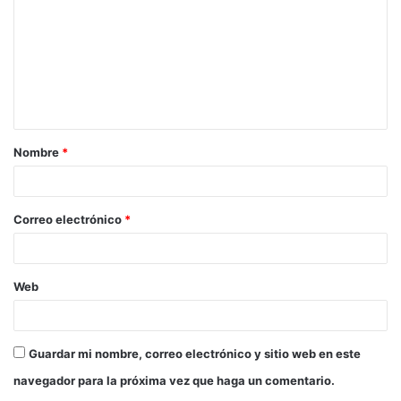
m
e
n
t
a
Nombre
*
r
i
o
Correo electrónico
*
*
Web
Guardar mi nombre, correo electrónico y sitio web en este
navegador para la próxima vez que haga un comentario.